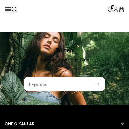
5
Bülten
Bültenimize Abone Olun
ÖNE ÇIKANLAR