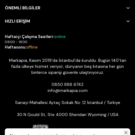
ÖNEMLİ BİLGİLER
HIZLI ERİŞİM
Haftaiçi Çalışma Saatleri:
online
09:00 - 18:00
Haftasonu:
offline
Markapia, Kasım 2019’da İstanbul’da kuruldu. Bugün 140’tan
fazla ülkeye hizmet veriyor, dünyanın beş kıtasına her gün
binlerce siparişi güvenle ulaştırıyoruz.
0850 888 6742
info@markapia.com
Sanayi Mahallesi Aytaç Sokak No: 12 İstanbul / Türkiye
30 N Gould St, Ste 4000 Sheridan Wyoming / USA