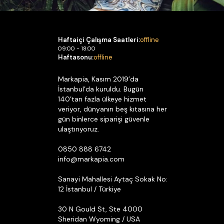
Haftaiçi Çalışma Saatleri:
offline
09:00 - 18:00
Haftasonu:
offline
Markapia, Kasım 2019’da
İstanbul’da kuruldu. Bugün
140’tan fazla ülkeye hizmet
veriyor, dünyanın beş kıtasına her
gün binlerce siparişi güvenle
ulaştırıyoruz.
0850 888 6742
info@markapia.com
Sanayi Mahallesi Aytaç Sokak No:
12 İstanbul / Türkiye
30 N Gould St, Ste 4000
Sheridan Wyoming / USA