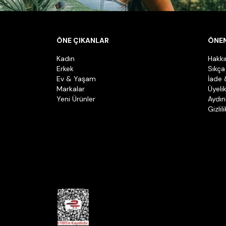
ÖNE ÇIKANLAR
ÖNEM
Kadın
Hakk
Erkek
Sıkça
Ev & Yaşam
İade 
Markalar
Üyeli
Yeni Ürünler
Aydın
Gizlil