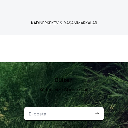
KADIN
ERKEK
EV & YAŞAM
MARKALAR
Bülten
Bültenimize Abone Olun