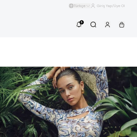
Türkçe
Giriş Yap/Üye Ol
5