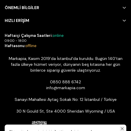
ÖNEMLİ BİLGİLER
HIZLI ERİŞİM
Haftaiçi Çalışma Saatleri:
online
09:00 - 18:00
Haftasonu:
offline
Markapia, Kasım 2019’da İstanbul’da kuruldu. Bugün 140’tan
fazla ülkeye hizmet veriyor, dünyanın beş kıtasına her gün
binlerce siparişi güvenle ulaştırıyoruz.
0850 888 6742
info@markapia.com
Sanayi Mahallesi Aytaç Sokak No: 12 İstanbul / Türkiye
30 N Gould St, Ste 4000 Sheridan Wyoming / USA