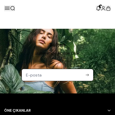
5
Bülten
Bültenimize Abone Olun
ÖNE ÇIKANLAR