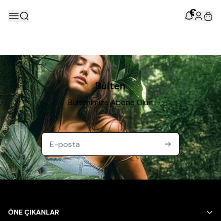
5
Bülten
Bültenimize Abone Olun
ÖNE ÇIKANLAR