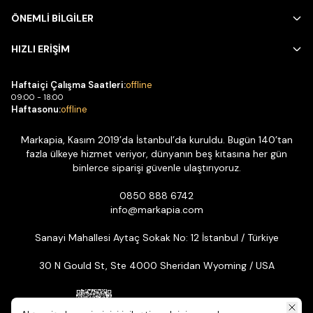
ÖNEMLİ BİLGİLER
HIZLI ERİŞİM
Haftaiçi Çalışma Saatleri:
offline
09:00 - 18:00
Haftasonu:
offline
Markapia, Kasım 2019’da İstanbul’da kuruldu. Bugün 140’tan
fazla ülkeye hizmet veriyor, dünyanın beş kıtasına her gün
binlerce siparişi güvenle ulaştırıyoruz.
0850 888 6742
info@markapia.com
Sanayi Mahallesi Aytaç Sokak No: 12 İstanbul / Türkiye
30 N Gould St, Ste 4000 Sheridan Wyoming / USA