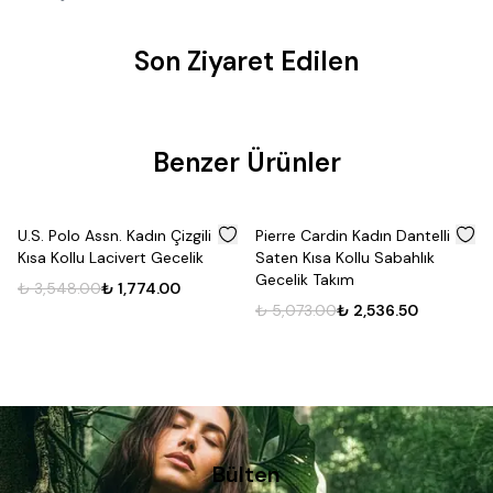
Son Ziyaret Edilen
Benzer Ürünler
%
50
%
50
U.S. Polo Assn. Kadın Çizgili
Pierre Cardin Kadın Dantelli
Kısa Kollu Lacivert Gecelik
Saten Kısa Kollu Sabahlık
Gecelik Takım
₺ 3,548.00
₺ 1,774.00
₺ 5,073.00
₺ 2,536.50
Bülten