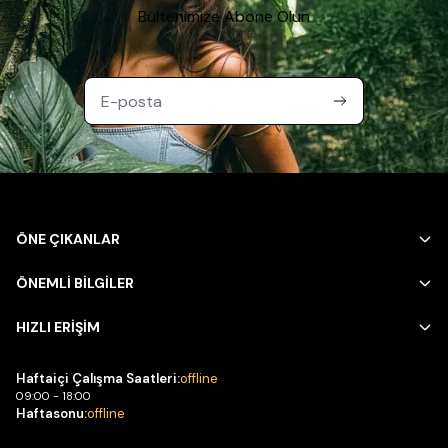
Bültenimize Abone Olun
ÖNE ÇIKANLAR
ÖNEMLİ BİLGİLER
HIZLI ERİŞİM
Haftaiçi Çalışma Saatleri:
offline
09:00 - 18:00
Haftasonu:
offline