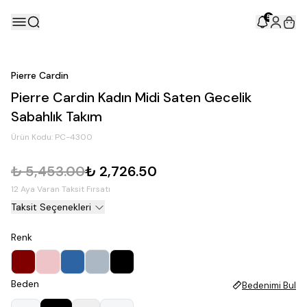
5
Pierre Cardin
Pierre Cardin Kadın Midi Saten Gecelik
Sabahlık Takım
Ürün Kodu:
PC-4300
₺ 5,453.00
₺ 2,726.50
12 Aya Varan Taksit Fırsatı
Taksit Seçenekleri
Renk
Beden
Bedenimi Bul