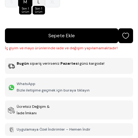
S
M
L
XL
Son 1
Son 1
ürün
ürün
Sepete Ekle
İç giyim ve mayo ürünlerinde iade ve değişim yapılamamaktadır!
Bugün
sipariş verirseniz
Pazartesi
günü kargoda!
WhatsApp
Bizle iletişime geçmek için buraya tıklayın
Ücretsiz Değişim &
İade İmkanı
Uygulamaya Özel İndirimler – Hemen İndir