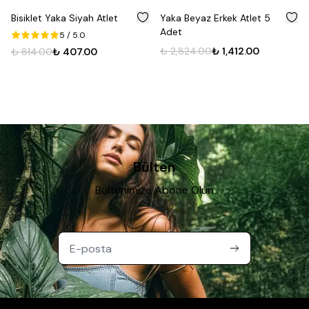
%
50
%
50
Bisiklet Yaka Siyah Atlet
Yaka Beyaz Erkek Atlet 5
Adet
5
/ 5.0
₺ 2,824.00
₺ 1,412.00
₺ 814.00
₺ 407.00
Bülten
Bültenimize Abone Olun