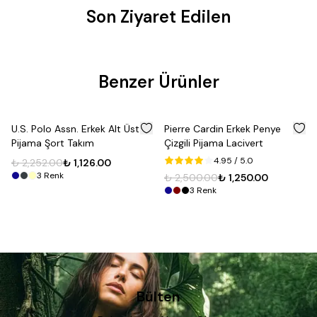
Son Ziyaret Edilen
Benzer Ürünler
%
50
%
50
U.S. Polo Assn. Erkek Alt Üst
Pierre Cardin Erkek Penye
Pijama Şort Takım
Çizgili Pijama Lacivert
4.95
/ 5.0
₺ 2,252.00
₺ 1,126.00
3
Renk
₺ 2,500.00
₺ 1,250.00
3
Renk
Bülten