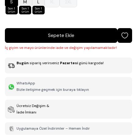
S
M
L
XL
2XL
Son 1
Son 1
Son 1
ürün
ürün
ürün
Sepete Ekle
İç giyim ve mayo ürünlerinde iade ve değişim yapılamamaktadır!
Bugün
sipariş verirseniz
Pazartesi
günü kargoda!
WhatsApp
Bizle iletişime geçmek için buraya tıklayın
Ücretsiz Değişim &
İade İmkanı
Uygulamaya Özel İndirimler – Hemen İndir