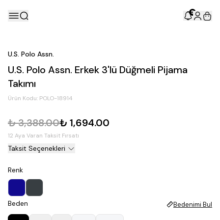
5
U.S. Polo Assn.
U.S. Polo Assn. Erkek 3'lü Düğmeli Pijama
Takımı
Ürün Kodu:
POLO-18914
₺ 3,388.00
₺ 1,694.00
12 Aya Varan Taksit Fırsatı
Taksit Seçenekleri
Renk
Beden
Bedenimi Bul