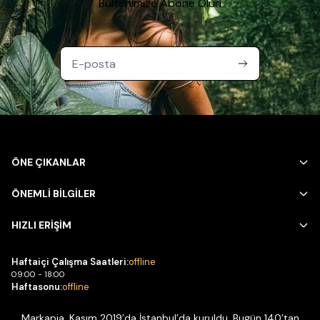
Bültenimize Abone Olun
ÖNE ÇIKANLAR
ÖNEMLİ BİLGİLER
HIZLI ERİŞİM
Haftaiçi Çalışma Saatleri:
offline
09:00 - 18:00
Haftasonu:
offline
Markapia, Kasım 2019’da İstanbul’da kuruldu. Bugün 140’tan