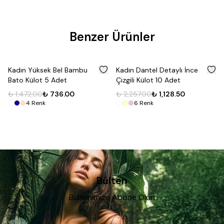
Benzer Ürünler
%
50
%
50
Kadın Yüksek Bel Bambu
Kadın Dantel Detaylı İnce
Bato Külot 5 Adet
Çizgili Külot 10 Adet
₺ 1,472.00
₺ 736.00
₺ 2,257.00
₺ 1,128.50
4
Renk
6
Renk
Bülten
Bültenimize Abone Olun