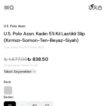
5
U.S. Polo Assn.
U.S. Polo Assn. Kadın 5'li Kıl Lastikli Slip
(Kırmızı-Somon-Ten-Beyaz-Siyah)
Ürün Kodu:
POLO-67006-RED
₺ 1,677.00
₺ 838.50
12 Aya Varan Taksit Fırsatı
Taksit Seçenekleri
Renk
Beden
36
38
40
42