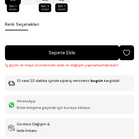
Son 1
Son 3
Son 1
ürün
ürün
ürün
Renk Seçenekleri
Sepete Ekle
İç giyim ve mayo ürünlerinde iade ve değişim yapılamamaktadır!
10
saat
22
dakika
içinde sipariş verirseniz
bugün
kargoda!
WhatsApp
Bizle iletişime geçmek için buraya tıklayın
Ücretsiz Değişim &
İade İmkanı