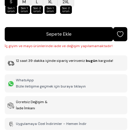
S
M
L
XL
2XL
Son 1
Son 1
Son 2
Son 1
Son 2
ürün
ürün
ürün
ürün
ürün
Sepete Ekle
İç giyim ve mayo ürünlerinde iade ve değişim yapılamamaktadır!
12
saat
39
dakika
içinde sipariş verirseniz
bugün
kargoda!
WhatsApp
Bizle iletişime geçmek için buraya tıklayın
Ücretsiz Değişim &
İade İmkanı
Uygulamaya Özel İndirimler – Hemen İndir