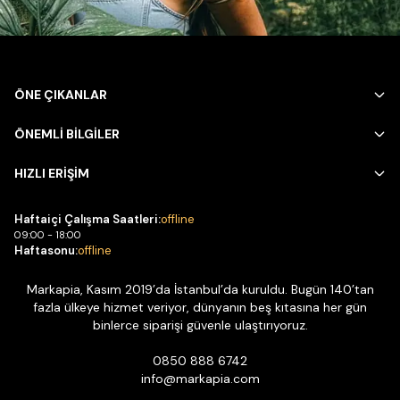
ÖNE ÇIKANLAR
ÖNEMLİ BİLGİLER
HIZLI ERİŞİM
Haftaiçi Çalışma Saatleri:
offline
09:00 - 18:00
Haftasonu:
offline
Markapia, Kasım 2019’da İstanbul’da kuruldu. Bugün 140’tan
fazla ülkeye hizmet veriyor, dünyanın beş kıtasına her gün
binlerce siparişi güvenle ulaştırıyoruz.
0850 888 6742
info@markapia.com