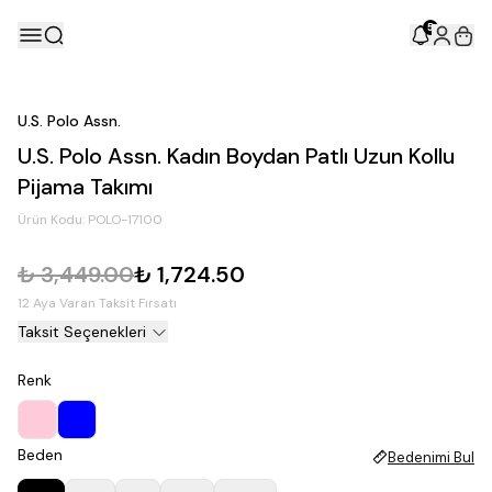
5
U.S. Polo Assn.
U.S. Polo Assn. Kadın Boydan Patlı Uzun Kollu
Pijama Takımı
Ürün Kodu:
POLO-17100
₺ 3,449.00
₺ 1,724.50
12 Aya Varan Taksit Fırsatı
Taksit Seçenekleri
Renk
Beden
Bedenimi Bul