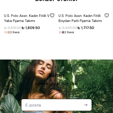
%
50
%
50
U.S. Polo Assn. Kadın Fitilli V
U.S. Polo Assn. Kadın Fitilli
Yaka Pijama Takımı
Boydan Patlı Pijama Takımı
₺ 3,619.00
₺ 1,809.50
₺ 3,435.00
₺ 1,717.50
2
Renk
2
Renk
Bülten
Bültenimize Abone Olun