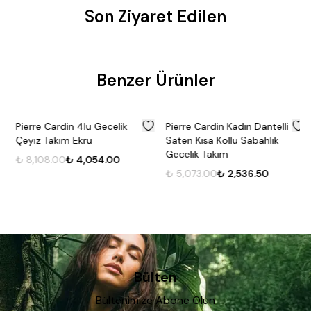
Son Ziyaret Edilen
Benzer Ürünler
%
50
%
50
Pierre Cardin 4lü Gecelik
Pierre Cardin Kadın Dantelli
Çeyiz Takım Ekru
Saten Kısa Kollu Sabahlık
Gecelik Takım
₺ 8,108.00
₺ 4,054.00
₺ 5,073.00
₺ 2,536.50
Bülten
Bültenimize Abone Olun