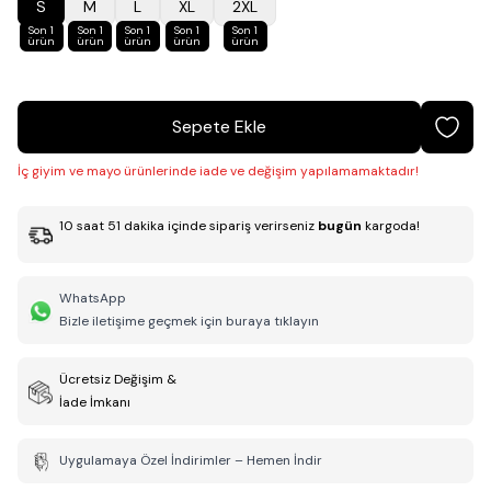
S
M
L
XL
2XL
Son 1
Son 1
Son 1
Son 1
Son 1
ürün
ürün
ürün
ürün
ürün
Sepete Ekle
İç giyim ve mayo ürünlerinde iade ve değişim yapılamamaktadır!
10
saat
51
dakika
içinde sipariş verirseniz
bugün
kargoda!
WhatsApp
Bizle iletişime geçmek için buraya tıklayın
Ücretsiz Değişim &
İade İmkanı
Uygulamaya Özel İndirimler – Hemen İndir