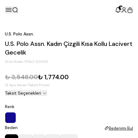
5
U.S. Polo Assn.
U.S. Polo Assn. Kadın Çizgili Kısa Kollu Lacivert
Gecelik
Ürün Kodu:
POLO-20035
₺ 3,548.00
₺ 1,774.00
12 Aya Varan Taksit Fırsatı
Taksit Seçenekleri
Renk
Beden
Bedenimi Bul