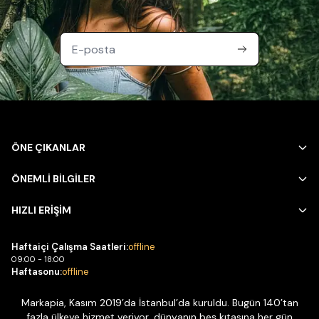
ÖNE ÇIKANLAR
ÖNEMLİ BİLGİLER
HIZLI ERİŞİM
Haftaiçi Çalışma Saatleri:
offline
09:00 - 18:00
Haftasonu:
offline
Markapia, Kasım 2019’da İstanbul’da kuruldu. Bugün 140’tan
fazla ülkeye hizmet veriyor, dünyanın beş kıtasına her gün