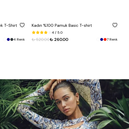
%
50
%
50
ek T-Shirt
Kadın %100 Pamuk Basic T-shirt
Ka
4
/ 5.0
₺ 
₺ 520.00
₺ 260.00
4
Renk
7
Renk