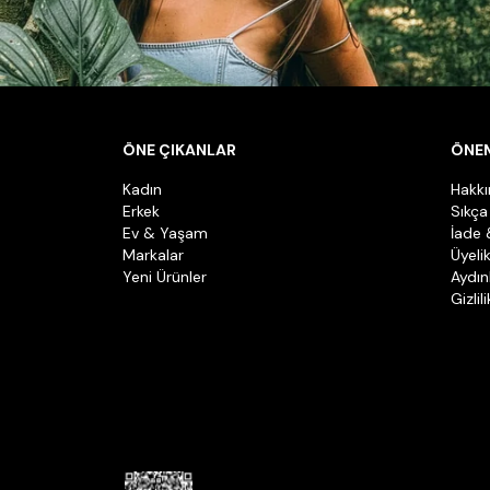
ÖNE ÇIKANLAR
ÖNEM
Kadın
Hakk
Erkek
Sıkça
Ev & Yaşam
İade 
Markalar
Üyeli
Yeni Ürünler
Aydın
Gizlil