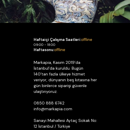
Haftaiçi Çalışma Saatleri:
offline
09:00 - 18:00
Haftasonu:
offline
Markapia, Kasım 2019’da
İstanbul’da kuruldu. Bugün
140’tan fazla ülkeye hizmet
veriyor, dünyanın beş kıtasına her
gün binlerce siparişi güvenle
ulaştırıyoruz.
0850 888 6742
info@markapia.com
Sanayi Mahallesi Aytaç Sokak No:
12 İstanbul / Türkiye