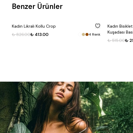
Benzer Ürünler
%
50
Kadın Likralı Kollu Crop
Kadın Bisikl
Kuşadası Bask
₺ 826.00
₺ 413.00
4
Renk
₺ 515.00
₺ 2