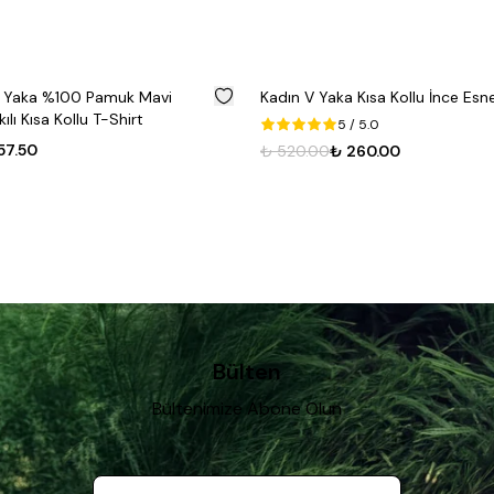
%
50
et Yaka %100 Pamuk Mavi
Kadın V Yaka Kısa Kollu İnce Esn
ılı Kısa Kollu T-Shirt
5
/ 5.0
57.50
₺ 520.00
₺ 260.00
Bülten
Bültenimize Abone Olun