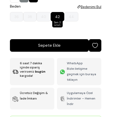
Beden
Bedenimi Bul
36
38
40
42
44
Son 2
ürün
Sepete Ekle
6
saat
7
dakika
WhatsApp
içinde sipariş
Bizle iletişime
verirseniz
bugün
geçmek için buraya
kargoda!
tıklayın
Ücretsiz Değişim &
Uygulamaya Özel
İade İmkanı
İndirimler – Hemen
İndir