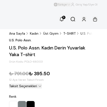
Türkçe
Giriş Yap/Üye Ol
5
Ana Sayfa
Kadın
Üst Giyim
T-SHIRT
U.S. Polo Assn. K
U.S. Polo Assn.
U.S. Polo Assn. Kadın Derin Yuvarlak
Yaka T-shirt
Ürün Kodu:
POLO-66003
₺ 791.00
₺ 395.50
12 Aya Varan Taksit Fırsatı
Taksit Seçenekleri
Renk