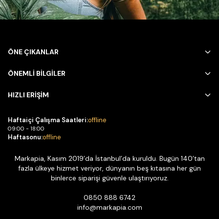
ÖNE ÇIKANLAR
ÖNEMLİ BİLGİLER
HIZLI ERİŞİM
Haftaiçi Çalışma Saatleri:
offline
09:00 - 18:00
Haftasonu:
offline
Markapia, Kasım 2019’da İstanbul’da kuruldu. Bugün 140’tan
fazla ülkeye hizmet veriyor, dünyanın beş kıtasına her gün
binlerce siparişi güvenle ulaştırıyoruz.
0850 888 6742
info@markapia.com