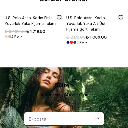
%
50
%
50
U.S. Polo Assn. Kadın Fitilli
U.S. Polo Assn. Kadın
Yuvarlak Yaka Pijama Takımı
Yuvarlak Yaka Alt Üst
Pijama Şort Takım
₺ 3,439.00
₺ 1,719.50
2
Renk
₺ 2,178.00
₺ 1,089.00
3
Renk
Bülten
Bültenimize Abone Olun