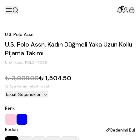
5
U.S. Polo Assn.
U.S. Polo Assn. Kadın Düğmeli Yaka Uzun Kollu
Pijama Takımı
Ürün Kodu:
POLO-17099
₺ 3,009.00
₺ 1,504.50
12 Aya Varan Taksit Fırsatı
Taksit Seçenekleri
Renk
Beden
Bedenimi Bul