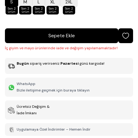
S
M
L
XL
2XL
Son 2
Son 2
Son 2
Son 2
Son 2
ürün
ürün
ürün
ürün
ürün
Sepete Ekle
İç giyim ve mayo ürünlerinde iade ve değişim yapılamamaktadır!
Bugün
sipariş verirseniz
Pazartesi
günü kargoda!
WhatsApp
Bizle iletişime geçmek için buraya tıklayın
Ücretsiz Değişim &
İade İmkanı
Uygulamaya Özel İndirimler – Hemen İndir