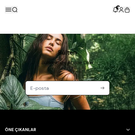
5
Bülten
Bültenimize Abone Olun
ÖNE ÇIKANLAR