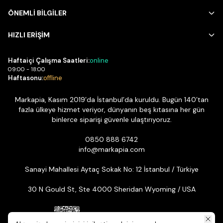
ÖNEMLİ BİLGİLER
HIZLI ERİŞİM
Haftaiçi Çalışma Saatleri:
online
09:00 - 18:00
Haftasonu:
offline
Markapia, Kasım 2019’da İstanbul’da kuruldu. Bugün 140’tan
fazla ülkeye hizmet veriyor, dünyanın beş kıtasına her gün
binlerce siparişi güvenle ulaştırıyoruz.
0850 888 6742
info@markapia.com
Sanayi Mahallesi Aytaç Sokak No: 12 İstanbul / Türkiye
30 N Gould St, Ste 4000 Sheridan Wyoming / USA