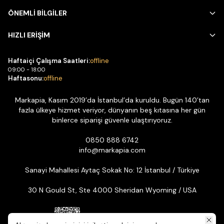
ÖNEMLİ BİLGİLER
HIZLI ERİŞİM
Haftaiçi Çalışma Saatleri:
offline
09:00 - 18:00
Haftasonu:
offline
Markapia, Kasım 2019’da İstanbul’da kuruldu. Bugün 140’tan
fazla ülkeye hizmet veriyor, dünyanın beş kıtasına her gün
binlerce siparişi güvenle ulaştırıyoruz.
0850 888 6742
info@markapia.com
Sanayi Mahallesi Aytaç Sokak No: 12 İstanbul / Türkiye
30 N Gould St, Ste 4000 Sheridan Wyoming / USA