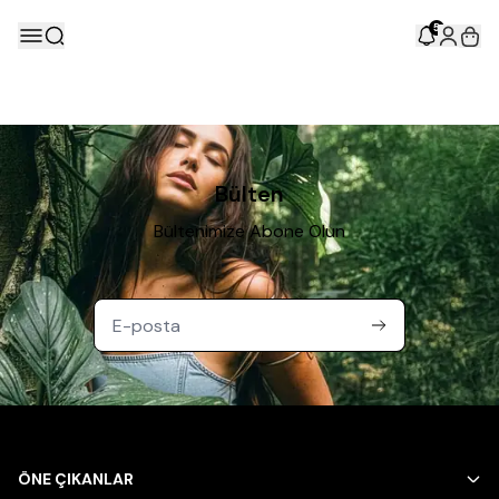
5
Bülten
Bültenimize Abone Olun
ÖNE ÇIKANLAR