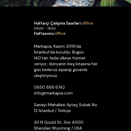
Haftaiçi Çalışma Saatleri:
offline
09:00 - 18:00
Haftasonu:
offline
Markapia, Kasım 2019’da
İstanbul’da kuruldu. Bugün
140’tan fazla ülkeye hizmet
veriyor, dünyanın beş kıtasına her
gün binlerce siparişi güvenle
ulaştırıyoruz.
0850 888 6742
info@markapia.com
Sanayi Mahallesi Aytaç Sokak No:
12 İstanbul / Türkiye
30 N Gould St, Ste 4000
Sheridan Wyoming / USA