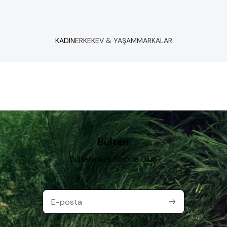
KADIN
ERKEK
EV & YAŞAM
MARKALAR
Bülten
Bültenimize Abone Olun