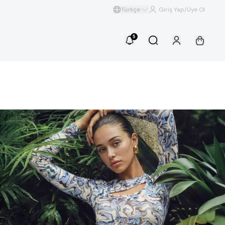
Türkçe
Giriş Yap/Üye Ol
5