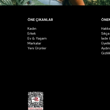
ÖNE ÇIKANLAR
ÖNEM
Kadın
Hakk
Erkek
Sıkça
Ev & Yaşam
İade 
Markalar
Üyeli
Yeni Ürünler
Aydın
Gizlil