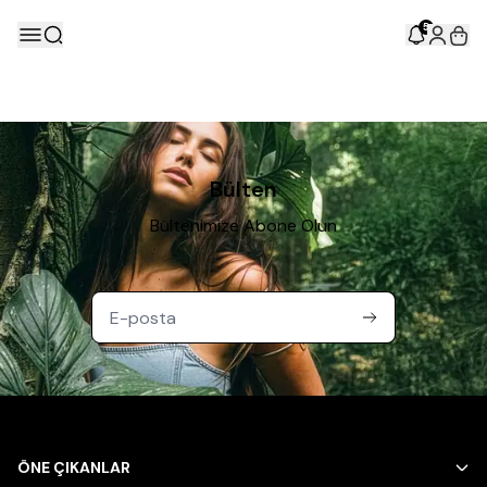
5
Bülten
Bültenimize Abone Olun
ÖNE ÇIKANLAR