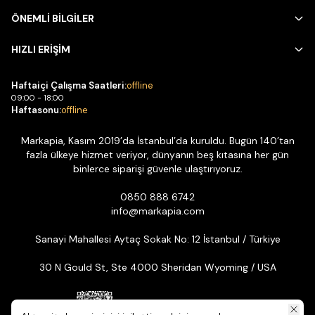
ÖNEMLİ BİLGİLER
HIZLI ERİŞİM
Haftaiçi Çalışma Saatleri:
offline
09:00 - 18:00
Haftasonu:
offline
Markapia, Kasım 2019’da İstanbul’da kuruldu. Bugün 140’tan
fazla ülkeye hizmet veriyor, dünyanın beş kıtasına her gün
binlerce siparişi güvenle ulaştırıyoruz.
0850 888 6742
info@markapia.com
Sanayi Mahallesi Aytaç Sokak No: 12 İstanbul / Türkiye
30 N Gould St, Ste 4000 Sheridan Wyoming / USA