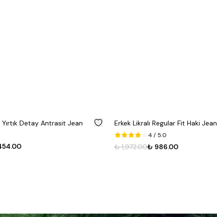
%
50
t Yırtık Detay Antrasit Jean
Erkek Likralı Regular Fit Haki Je
4
/ 5.0
454.00
₺ 1,972.00
₺ 986.00