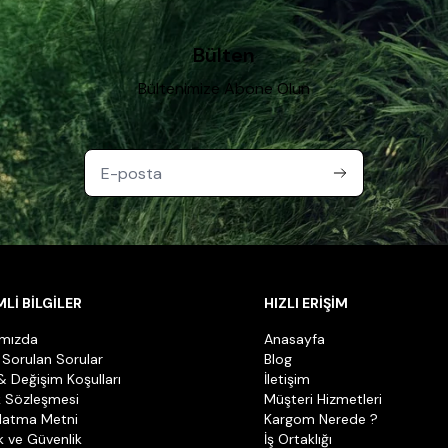
Bülten
Bültenimize Abone Olun
Lİ BİLGİLER
HIZLI ERİŞİM
ımızda
Anasayfa
 Sorulan Sorular
Blog
& Değişim Koşulları
İletişim
k Sözleşmesi
Müşteri Hizmetleri
latma Metni
Kargom Nerede ?
ik ve Güvenlik
İş Ortaklığı