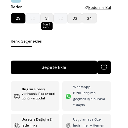
Beden
Bedenimi Bul
29
30
31
32
33
34
Son 3
ürün
Renk Seçenekleri
Sepete Ekle
WhatsApp
Bugün
sipariş
Bizle iletişime
verirseniz
Pazartesi
günü kargoda!
geçmek için buraya
tıklayın
Ücretsiz Değişim &
Uygulamaya Özel
İade İmkanı
İndirimler – Hemen