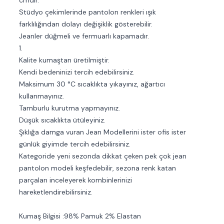
cmdir.
Stüdyo çekimlerinde pantolon renkleri ışık
farklılığından dolayı değişiklik gösterebilir.
Jeanler düğmeli ve fermuarlı kapamadır.
1.
Kalite kumaştan üretilmiştir.
Kendi bedeninizi tercih edebilirsiniz.
Maksimum 30 °C sıcaklıkta yıkayınız, ağartıcı
kullanmayınız.
Tamburlu kurutma yapmayınız.
Düşük sıcaklıkta ütüleyiniz.
Şıklığa damga vuran Jean Modellerini ister ofis ister
günlük giyimde tercih edebilirsiniz.
Kategoride yeni sezonda dikkat çeken pek çok jean
pantolon modeli keşfedebilir, sezona renk katan
parçaları inceleyerek kombinlerinizi
hareketlendirebilirsiniz.
Kumaş Bilgisi :98% Pamuk 2% Elastan