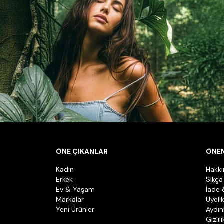
ÖNE ÇIKANLAR
ÖNEM
Kadın
Hakk
Erkek
Sıkça
Ev & Yaşam
İade 
Markalar
Üyeli
Yeni Ürünler
Aydın
Gizlil