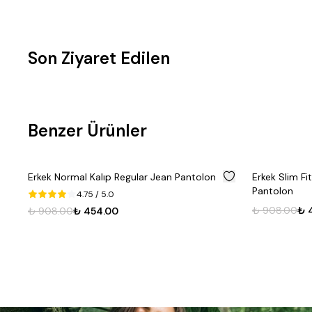
Son Ziyaret Edilen
Fırsat
Fırsat
Benzer Ürünler
Ürünü
Ürünü
%
50
Erkek Normal Kalıp Regular Jean Pantolon
Erkek Slim Fi
Pantolon
4.75
/ 5.0
₺ 908.00
₺ 
₺ 908.00
₺ 454.00