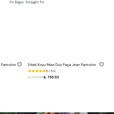
Fit Bilgisi :Straight Fit
%
50
%
50
an Pantolon
Erkek Koyu Mavi Düz Paça Jean Pantolon
Er
Ma
5
/ 5.0
₺ 
₺ 1,511.00
₺ 755.50