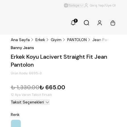
Türkçe
Giriş Yap/Üye Ol
5
Ana Sayfa
Erkek
Giyim
PANTOLON
Jean Pantolon
E
Banny Jeans
Erkek Koyu Lacivert Straight Fit Jean
Pantolon
Ürün Kodu:
6695-3
₺ 1,330.00
₺ 665.00
12 Aya Varan Taksit Fırsatı
Taksit Seçenekleri
Renk