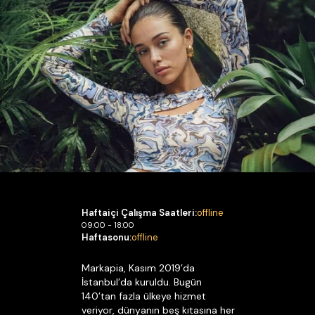
Haftaiçi Çalışma Saatleri:
offline
09:00 - 18:00
Haftasonu:
offline
Markapia, Kasım 2019’da
İstanbul’da kuruldu. Bugün
140’tan fazla ülkeye hizmet
veriyor, dünyanın beş kıtasına her