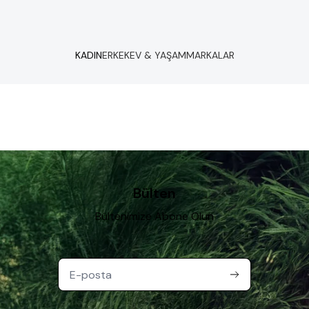
KADIN
ERKEK
EV & YAŞAM
MARKALAR
Bülten
Bültenimize Abone Olun