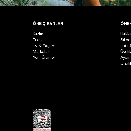
ÖNE ÇIKANLAR
ÖNEM
Kadın
Hakk
Erkek
Sıkça
Ev & Yaşam
İade 
Markalar
Üyeli
Yeni Ürünler
Aydın
Gizlil