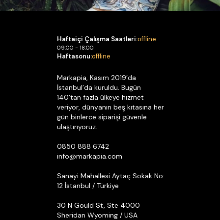
Haftaiçi Çalışma Saatleri:
offline
09:00 - 18:00
Haftasonu:
offline
Markapia, Kasım 2019’da
İstanbul’da kuruldu. Bugün
140’tan fazla ülkeye hizmet
veriyor, dünyanın beş kıtasına her
gün binlerce siparişi güvenle
ulaştırıyoruz.
0850 888 6742
info@markapia.com
Sanayi Mahallesi Aytaç Sokak No:
12 İstanbul / Türkiye
30 N Gould St, Ste 4000
Sheridan Wyoming / USA