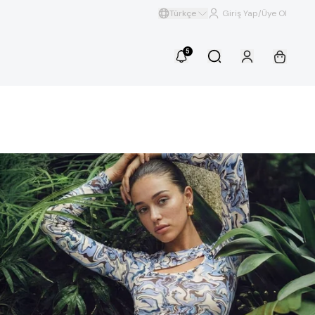
Türkçe
Giriş Yap/Üye Ol
5