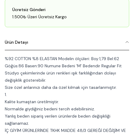
Ücretsiz Gönderi
1.500₺ Üzeri Ücretsiz Kargo
Ürün Detayı
%92 COTTON %8 ELASTAN Modelin ölçüleri: Boy:1,79 Bel:62
Göğüs:86 Basen:90 Numune Bedeni 'M' Bedendir Regular Fit
Stüdyo çekimlerinde ürün renkleri ışık farklılığından dolayı
değişiklik gösterebilir.
Size özel anlarınızı daha da özel kılmak için tasarlanmıştır.
1.
Kalite kumaştan üretilmiştir.
Normalde giydiğiniz bedeni tercih edebilirsiniz.
Yanlış beden sipariş verilen ürünlerde beden değişikliği
sağlanamaz.
İÇ GİYİM ÜRÜNLERİNDE TKHK MADDE 48/3 GEREĞİ DEĞİŞİM VE