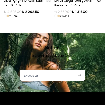
Likralı Çıtçıtlı İp Askılı Kadın
Likralı Çıtçıtlı Geniş Askılı
Badi 10 Adet
Kadın Badi 5 Adet
₺ 4,525.00
₺ 2,262.50
₺ 2,630.00
₺ 1,315.00
2
Renk
2
Renk
Bülten
Bültenimize Abone Olun