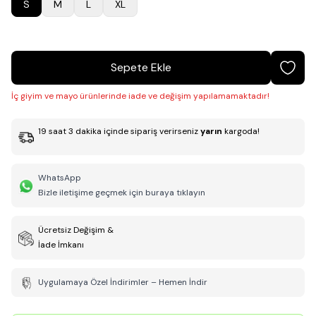
S
M
L
XL
Sepete Ekle
İç giyim ve mayo ürünlerinde iade ve değişim yapılamamaktadır!
19
saat
3
dakika
içinde sipariş verirseniz
yarın
kargoda!
WhatsApp
Bizle iletişime geçmek için buraya tıklayın
Ücretsiz Değişim &
İade İmkanı
Uygulamaya Özel İndirimler – Hemen İndir