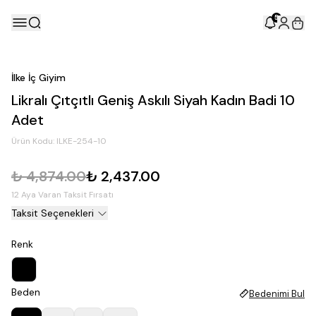
5
İlke İç Giyim
Likralı Çıtçıtlı Geniş Askılı Siyah Kadın Badi 10
Adet
Ürün Kodu:
ILKE-254-10
₺ 4,874.00
₺ 2,437.00
12 Aya Varan Taksit Fırsatı
Taksit Seçenekleri
Renk
Beden
Bedenimi Bul