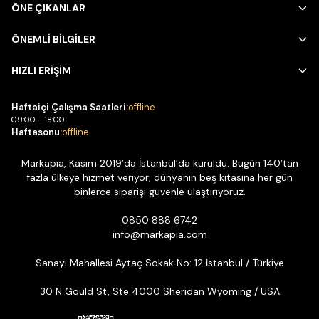
ÖNE ÇIKANLAR
ÖNEMLİ BİLGİLER
HIZLI ERİŞİM
Haftaiçi Çalışma Saatleri:
offline
09:00 - 18:00
Haftasonu:
offline
Markapia, Kasım 2019’da İstanbul’da kuruldu. Bugün 140’tan
fazla ülkeye hizmet veriyor, dünyanın beş kıtasına her gün
binlerce siparişi güvenle ulaştırıyoruz.
0850 888 6742
info@markapia.com
Sanayi Mahallesi Aytaç Sokak No: 12 İstanbul / Türkiye
30 N Gould St, Ste 4000 Sheridan Wyoming / USA