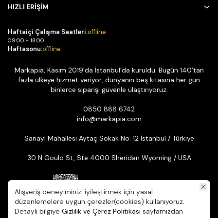
HIZLI ERİŞİM
Haftaiçi Çalışma Saatleri:
offline
09:00 - 18:00
Haftasonu:
offline
Markapia, Kasım 2019’da İstanbul’da kuruldu. Bugün 140’tan
fazla ülkeye hizmet veriyor, dünyanın beş kıtasına her gün
binlerce siparişi güvenle ulaştırıyoruz.
0850 888 6742
info@markapia.com
Sanayi Mahallesi Aytaç Sokak No: 12 İstanbul / Türkiye
30 N Gould St, Ste 4000 Sheridan Wyoming / USA
Alışveriş deneyiminizi iyileştirmek için yasal
düzenlemelere uygun çerezler(cookies) kullanıyoruz.
Detaylı bilgiye
Gizlilik ve Çerez Politikası
sayfamızdan