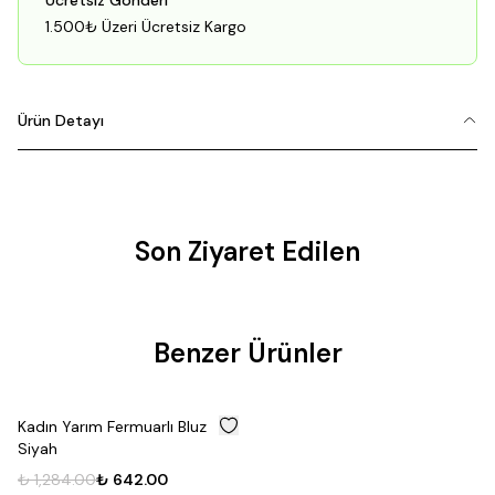
Ücretsiz Gönderi
1.500₺ Üzeri Ücretsiz Kargo
Ürün Detayı
Son Ziyaret Edilen
Fırsat
Benzer Ürünler
Ürünü
%
50
Kadın Yarım Fermuarlı Bluz
Siyah
₺ 1,284.00
₺ 642.00