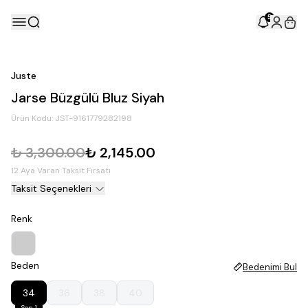
5
Juste
Jarse Büzgülü Bluz Siyah
Ürün Kodu:
JST-9161779282198
₺ 3,300.00
₺ 2,145.00
12 Aya Varan Taksit Fırsatı
Taksit Seçenekleri
Renk
Beden
Bedenimi Bul
34
36
38
40
Son 1