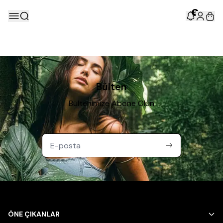
5
Bülten
Bültenimize Abone Olun
ÖNE ÇIKANLAR