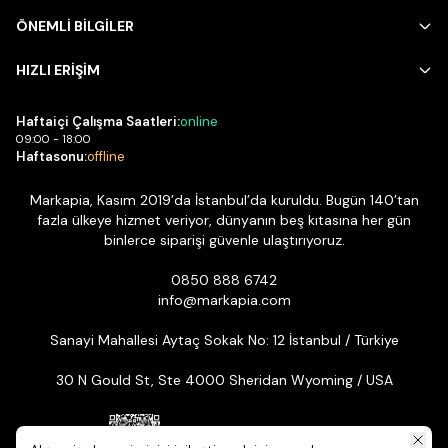
ÖNEMLİ BİLGİLER
HIZLI ERİŞİM
Haftaiçi Çalışma Saatleri:
online
09:00 - 18:00
Haftasonu:
offline
Markapia, Kasım 2019’da İstanbul’da kuruldu. Bugün 140’tan
fazla ülkeye hizmet veriyor, dünyanın beş kıtasına her gün
binlerce siparişi güvenle ulaştırıyoruz.
0850 888 6742
info@markapia.com
Sanayi Mahallesi Aytaç Sokak No: 12 İstanbul / Türkiye
30 N Gould St, Ste 4000 Sheridan Wyoming / USA