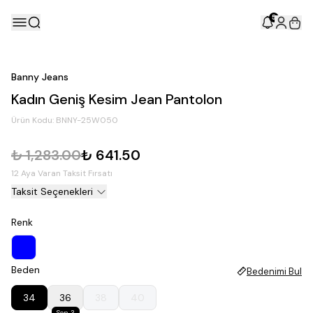
5
Banny Jeans
Kadın Geniş Kesim Jean Pantolon
Ürün Kodu:
BNNY-25W050
₺ 1,283.00
₺ 641.50
12 Aya Varan Taksit Fırsatı
Taksit Seçenekleri
Renk
Beden
Bedenimi Bul
34
36
38
40
Son 3