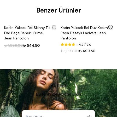
Fırsat
Benzer Ürünler
Ürünü
%
50
%
50
Kadın Yüksek Bel Skinny Fit
Kadın Yüksek Bel Düz Kesim
Dar Paça Benekli Füme
Paça Detaylı Lacivert Jean
Jean Pantolon
Pantolon
4.5
/ 5.0
₺ 1,089.00
₺ 544.50
₺ 1,399.00
₺ 699.50
Bülten
Bültenimize Abone Olun