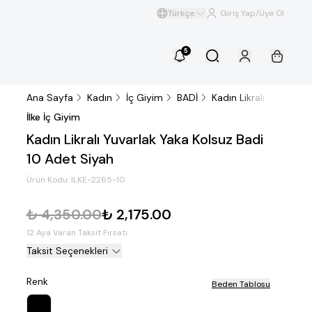
Türkçe
Giriş Yap/Üye Ol
5
Ana Sayfa
Kadın
İç Giyim
BADİ
Kadın Likralı Yuvarlak
İlke İç Giyim
Kadın Likralı Yuvarlak Yaka Kolsuz Badi
10 Adet Siyah
Ürün Kodu:
ILKE-2265-10
₺ 4,350.00
₺ 2,175.00
12 Aya Varan Taksit Fırsatı
Taksit Seçenekleri
Renk
Beden Tablosu