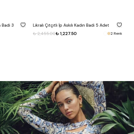
%
50
%
50
 Badi 5 Adet
Kadın Likralı Yuvarlak Yaka Kolsuz Badi 5
Adet Siyah
2
Renk
₺ 2,368.00
₺ 1,184.00