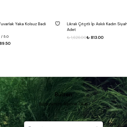
%
50
tçıtlı İp Askılı Kadın Siyah Badi 3
Likralı Çıtçıtlı İp Askılı Kadın
₺ 2,455.00
₺ 1,227.50
00
₺ 813.00
Bülten
Bültenimize Abone Olun