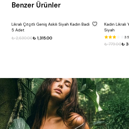
Benzer Ürünler
%
50
%
50
adi
Kadın Likralı Yuvarlak Yaka Kolsuz Badi
Likralı Çı
Siyah
Adet
3.5
/ 5.0
₺ 1,626.
₺ 779.00
₺ 389.50