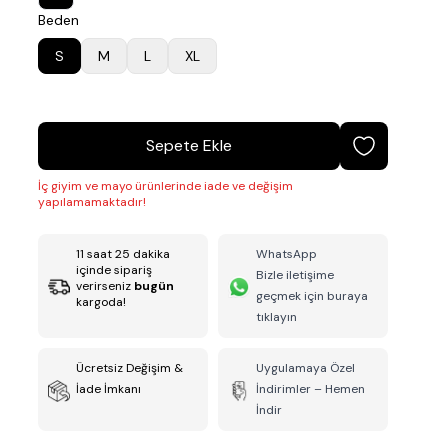
Beden
S
M
L
XL
Sepete Ekle
İç giyim ve mayo ürünlerinde iade ve değişim
yapılamamaktadır!
11
saat
25
dakika
WhatsApp
içinde sipariş
Bizle iletişime
verirseniz
bugün
geçmek için buraya
kargoda!
tıklayın
Ücretsiz Değişim &
Uygulamaya Özel
İade İmkanı
İndirimler – Hemen
İndir