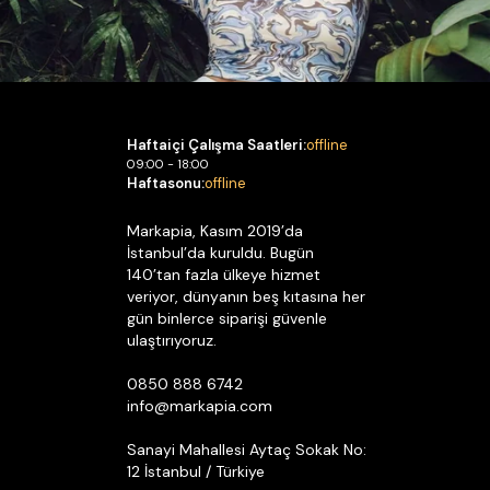
Haftaiçi Çalışma Saatleri:
offline
09:00 - 18:00
Haftasonu:
offline
Markapia, Kasım 2019’da
İstanbul’da kuruldu. Bugün
140’tan fazla ülkeye hizmet
veriyor, dünyanın beş kıtasına her
gün binlerce siparişi güvenle
ulaştırıyoruz.
0850 888 6742
info@markapia.com
Sanayi Mahallesi Aytaç Sokak No:
12 İstanbul / Türkiye