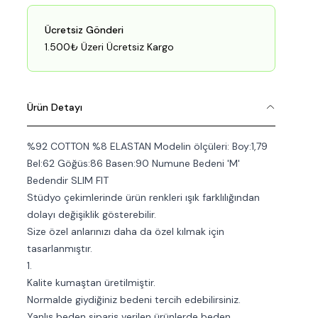
Ücretsiz Gönderi
1.500₺ Üzeri Ücretsiz Kargo
Ürün Detayı
%92 COTTON %8 ELASTAN Modelin ölçüleri: Boy:1,79
Bel:62 Göğüs:86 Basen:90 Numune Bedeni 'M'
Bedendir SLIM FIT
Stüdyo çekimlerinde ürün renkleri ışık farklılığından
dolayı değişiklik gösterebilir.
Size özel anlarınızı daha da özel kılmak için
tasarlanmıştır.
1.
Kalite kumaştan üretilmiştir.
Normalde giydiğiniz bedeni tercih edebilirsiniz.
Yanlış beden sipariş verilen ürünlerde beden