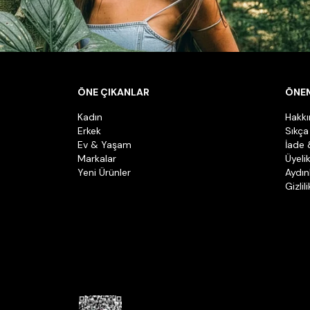
ÖNE ÇIKANLAR
ÖNEM
Kadın
Hakk
Erkek
Sıkça
Ev & Yaşam
İade 
Markalar
Üyeli
Yeni Ürünler
Aydın
Gizlil