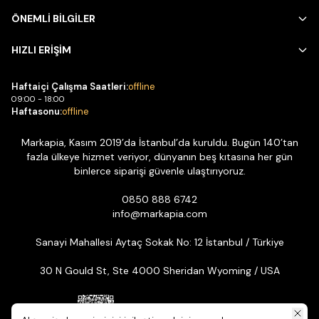
ÖNEMLİ BİLGİLER
HIZLI ERİŞİM
Haftaiçi Çalışma Saatleri:
offline
09:00 - 18:00
Haftasonu:
offline
Markapia, Kasım 2019’da İstanbul’da kuruldu. Bugün 140’tan
fazla ülkeye hizmet veriyor, dünyanın beş kıtasına her gün
binlerce siparişi güvenle ulaştırıyoruz.
0850 888 6742
info@markapia.com
Sanayi Mahallesi Aytaç Sokak No: 12 İstanbul / Türkiye
30 N Gould St, Ste 4000 Sheridan Wyoming / USA