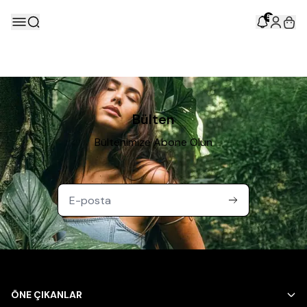
5
Bülten
Bültenimize Abone Olun
ÖNE ÇIKANLAR