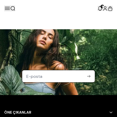
5
Bülten
Bültenimize Abone Olun
ÖNE ÇIKANLAR