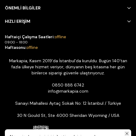
ÖNEMLİ BİLGİLER
HIZLI ERİŞİM
Haftaiçi Çalışma Saatleri:
offline
09:00 - 18:00
Haftasonu:
offline
Markapia, Kasım 2019’da İstanbul’da kuruldu. Bugün 140’tan
fazla ülkeye hizmet veriyor, dünyanın beş kıtasına her gün
binlerce siparişi güvenle ulaştırıyoruz.
0850 888 6742
info@markapia.com
Sanayi Mahallesi Aytaç Sokak No: 12 İstanbul / Türkiye
30 N Gould St, Ste 4000 Sheridan Wyoming / USA