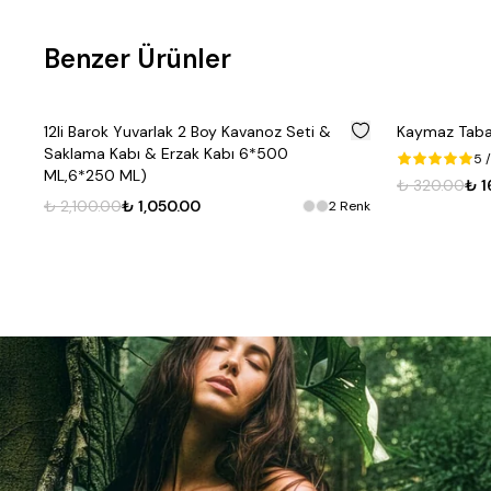
Benzer Ürünler
%
50
12li Barok Yuvarlak 2 Boy Kavanoz Seti &
Kaymaz Taban
Saklama Kabı & Erzak Kabı 6*500
5
/
ML,6*250 ML)
enk
₺ 320.00
₺ 1
₺ 2,100.00
₺ 1,050.00
2
Renk