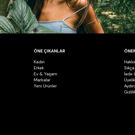
ÖNE ÇIKANLAR
ÖNEM
Kadın
Hakk
Erkek
Sıkça
Ev & Yaşam
İade 
Markalar
Üyeli
Yeni Ürünler
Aydın
Gizlil