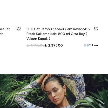
%
50
%
50
ksesuar
9 Lu Set Bambu Kapaklı Cam Kavanoz &
Ka
abı
Erzak Saklama Kabı 800 ml Orta Boy (
Vakum Kapak )
₺ 
₺ 4,750.00
₺ 2,375.00
2
Renk