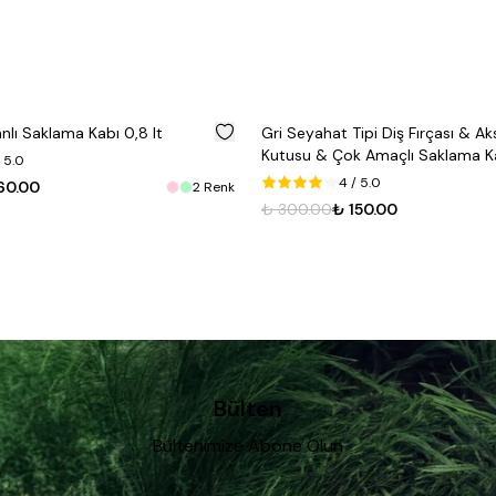
%
50
lı Saklama Kabı 0,8 lt
Gri Seyahat Tipi Diş Fırçası & A
Kutusu & Çok Amaçlı Saklama K
 5.0
4
/ 5.0
60.00
2
Renk
₺ 300.00
₺ 150.00
Bülten
Bültenimize Abone Olun