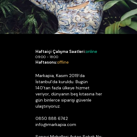
Haftaiçi Çalışma Saatleri:
online
09:00 - 18:00
Haftasonu:
offline
Markapia, Kasım 2019’da
İstanbul’da kuruldu. Bugün
140’tan fazla ülkeye hizmet
veriyor, dünyanın beş kıtasına her
gün binlerce siparişi güvenle
ulaştırıyoruz.
0850 888 6742
info@markapia.com
Sanayi Mahallesi Aytaç Sokak No: