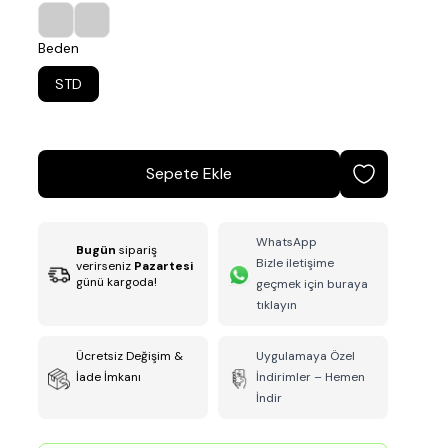
Beden
STD
Sepete Ekle
WhatsApp
Bugün
sipariş
Bizle iletişime
verirseniz
Pazartesi
günü kargoda!
geçmek için buraya
tıklayın
Ücretsiz Değişim &
Uygulamaya Özel
İade İmkanı
İndirimler – Hemen
İndir