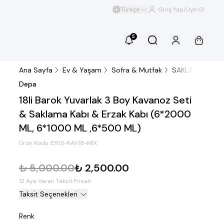
Türkçe
Giriş Yap/Üye Ol
5
Ana Sayfa
Ev & Yaşam
Sofra & Mutfak
SAKLAMA & DÜ
Depa
18li Barok Yuvarlak 3 Boy Kavanoz Seti
& Saklama Kabı & Erzak Kabı (6*2000
ML, 6*1000 ML ,6*500 ML)
Ürün Kodu:
EWS-KAV18-MIX
₺ 5,000.00
₺ 2,500.00
12 Aya Varan Taksit Fırsatı
Taksit Seçenekleri
Renk