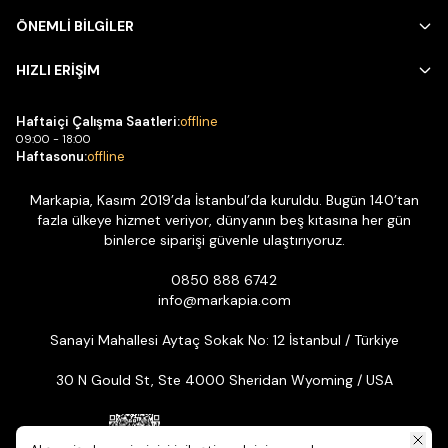
ÖNEMLİ BİLGİLER
HIZLI ERİŞİM
Haftaiçi Çalışma Saatleri:
offline
09:00 - 18:00
Haftasonu:
offline
Markapia, Kasım 2019’da İstanbul’da kuruldu. Bugün 140’tan
fazla ülkeye hizmet veriyor, dünyanın beş kıtasına her gün
binlerce siparişi güvenle ulaştırıyoruz.
0850 888 6742
info@markapia.com
Sanayi Mahallesi Aytaç Sokak No: 12 İstanbul / Türkiye
30 N Gould St, Ste 4000 Sheridan Wyoming / USA