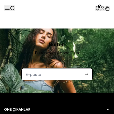
5
Bülten
Bültenimize Abone Olun
ÖNE ÇIKANLAR