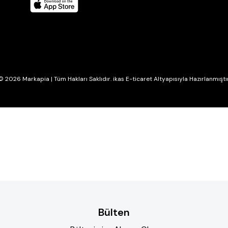
© 2026 Markapia | Tüm Hakları Saklıdır. ikas E-ticaret Altyapısıyla Hazırlanmıştır
Bülten