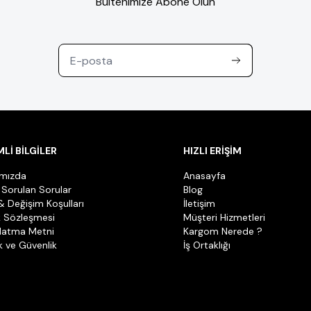
Bültenimize Abone Olun
Lİ BİLGİLER
HIZLI ERİŞİM
ımızda
Anasayfa
 Sorulan Sorular
Blog
& Değişim Koşulları
İletişim
k Sözleşmesi
Müşteri Hizmetleri
latma Metni
Kargom Nerede ?
ik ve Güvenlik
İş Ortaklığı