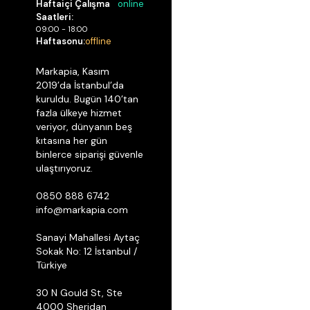
Haftaiçi Çalışma
online
Saatleri:
09:00 - 18:00
Haftasonu:
offline
Markapia, Kasım
2019’da İstanbul’da
kuruldu. Bugün 140’tan
fazla ülkeye hizmet
veriyor, dünyanın beş
kıtasına her gün
binlerce siparişi güvenle
ulaştırıyoruz.
0850 888 6742
info@markapia.com
Sanayi Mahallesi Aytaç
Sokak No: 12 İstanbul /
Türkiye
30 N Gould St, Ste
4000 Sheridan