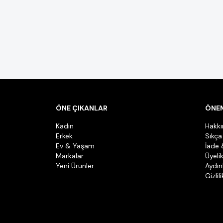
ÖNE ÇIKANLAR
ÖNEM
Kadın
Hakk
Erkek
Sıkça
Ev & Yaşam
İade 
Markalar
Üyeli
Yeni Ürünler
Aydın
Gizlil