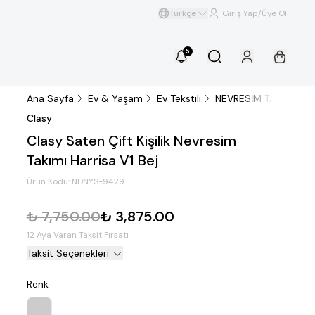
Türkçe
Giriş Yap/Üye Ol
5
Ana Sayfa
Ev & Yaşam
Ev Tekstili
NEVRESİM TAKIMI
Ç
Clasy
Clasy Saten Çift Kişilik Nevresim
Takımı Harrisa V1 Bej
Ürün Kodu:
NDNYS-9429
₺ 7,750.00
₺ 3,875.00
12 Aya Varan Taksit Fırsatı
Taksit Seçenekleri
Renk