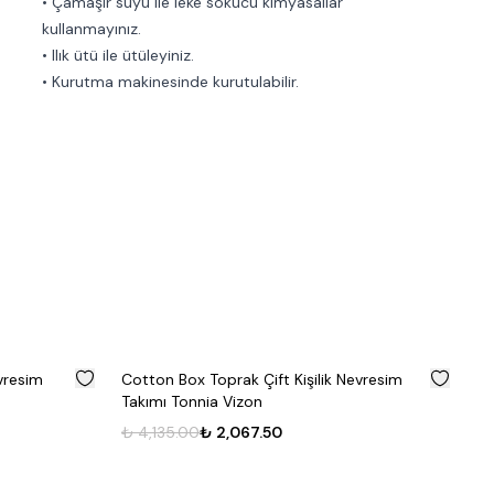
• Çamaşır suyu ile leke sökücü kimyasallar
kullanmayınız.
• Ilık ütü ile ütüleyiniz.
• Kurutma makinesinde kurutulabilir.
%
50
%
50
evresim
Cotton Box Toprak Çift Kişilik Nevresim
Co
Takımı Tonnia Vizon
Te
₺ 4,135.00
₺ 2,067.50
₺ 