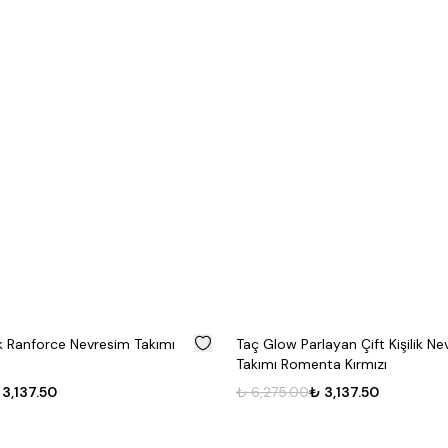
%
50
lik Ranforce Nevresim Takımı
Taç Glow Parlayan Çift Kişilik N
Takımı Romenta Kırmızı
 3,137.50
₺ 6,275.00
₺ 3,137.50