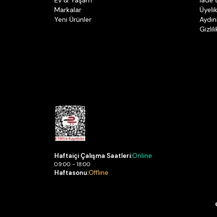
Ev & Yaşam
İade 
Markalar
Üyeli
Yeni Ürünler
Aydın
Gizlil
Haftaiçi Çalışma Saatleri:
Online
09:00 - 18:00
Haftasonu:
Offline