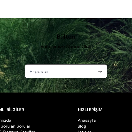
Bülten
Bültenimize Abone Olun
Lİ BİLGİLER
HIZLI ERİŞİM
ımızda
Anasayfa
 Sorulan Sorular
Blog