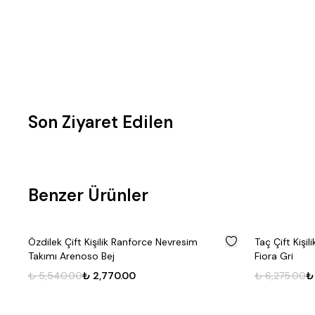
Son Ziyaret Edilen
Benzer Ürünler
%
50
Özdilek Çift Kişilik Ranforce Nevresim
Taç Çift Kişi
Takımı Arenoso Bej
Fiora Gri
₺ 5,540.00
₺ 2,770.00
₺ 6,275.00
₺