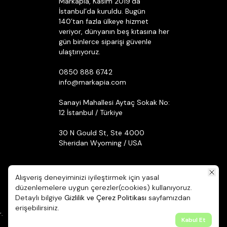
Markapia, Kasım 2019’da
İstanbul’da kuruldu. Bugün
140’tan fazla ülkeye hizmet
veriyor, dünyanın beş kıtasına her
gün binlerce siparişi güvenle
ulaştırıyoruz.
0850 888 6742
info@markapia.com
Sanayi Mahallesi Aytaç Sokak No:
12 İstanbul / Türkiye
30 N Gould St, Ste 4000
Sheridan Wyoming / USA
Alışveriş deneyiminizi iyileştirmek için yasal
düzenlemelere uygun çerezler(cookies) kullanıyoruz.
Detaylı bilgiye
Gizlilik ve Çerez Politikası
sayfamızdan
erişebilirsiniz.
.
Kabul Et