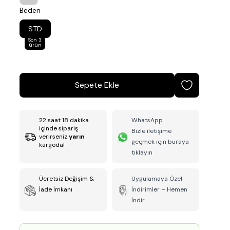
Beden
STD
Son 3
ürün
Sepete Ekle
22
saat
18
dakika
WhatsApp
içinde sipariş
Bizle iletişime
verirseniz
yarın
geçmek için buraya
kargoda!
tıklayın
Ücretsiz Değişim &
Uygulamaya Özel
İade İmkanı
İndirimler – Hemen
İndir