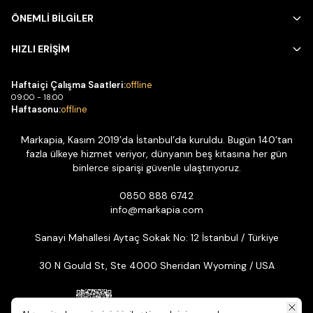
ÖNEMLİ BİLGİLER
HIZLI ERİŞİM
Haftaiçi Çalışma Saatleri:
offline
09:00 - 18:00
Haftasonu:
offline
Markapia, Kasım 2019’da İstanbul’da kuruldu. Bugün 140’tan
fazla ülkeye hizmet veriyor, dünyanın beş kıtasına her gün
binlerce siparişi güvenle ulaştırıyoruz.
0850 888 6742
info@markapia.com
Sanayi Mahallesi Aytaç Sokak No: 12 İstanbul / Türkiye
30 N Gould St, Ste 4000 Sheridan Wyoming / USA