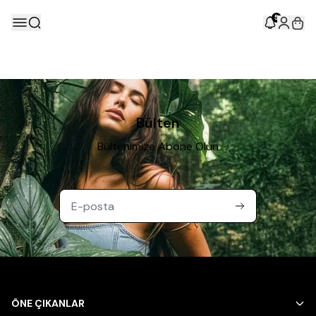
5
Bülten
Bültenimize Abone Olun
ÖNE ÇIKANLAR