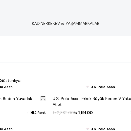
KADIN
ERKEK
EV & YAŞAM
MARKALAR
Gösteriliyor
olo Assn.
U.S. Polo Assn.
%
50
ük Beden Yuvarlak
U.S. Polo Assn. Erkek Büyük Beden V Yaka 
Atlet
₺ 2,382.00
₺ 1,191.00
2
Renk
olo Assn.
U.S. Polo Assn.