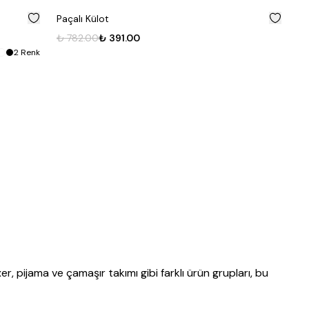
%
50
%
50
Paçalı Külot
₺ 782.00
₺ 391.00
2
Renk
er
,
pijama
ve
çamaşır takımı
gibi farklı ürün grupları, bu