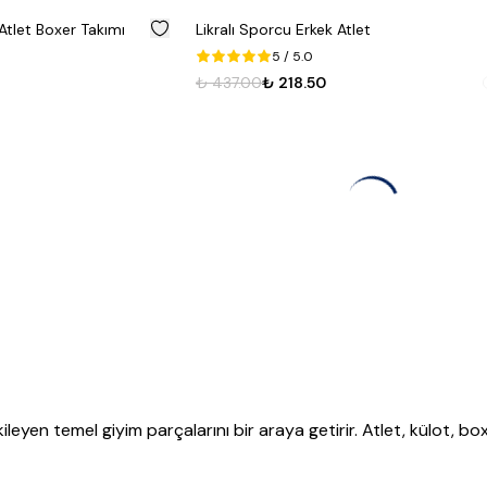
%
50
Atlet Boxer Takımı
Likralı Sporcu Erkek Atlet
5
/ 5.0
₺ 437.00
₺ 218.50
eyen temel giyim parçalarını bir araya getirir.
Atlet
,
külot
,
box