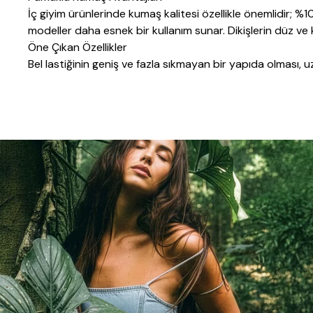
İç giyim ürünlerinde kumaş kalitesi özellikle önemlidir; %1
modeller daha esnek bir kullanım sunar. Dikişlerin düz ve 
Öne Çıkan Özellikler
Bel lastiğinin geniş ve fazla sıkmayan bir yapıda olması,
gece kullanımı için önemlidir.
Alt Kategoriler
Alt kategoriler arasında gezinerek atlet, külot veya pijam