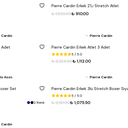
%
50
Pierre Cardin Erkek 2'Li Stretch Atlet
₺ 1,820.00
₺ 910.00
 Cardin
Pierre Cardin
%
50
6 Adet
Pierre Cardin Erkek Atlet 3 Adet
5
/ 5.0
₺ 2,224.00
₺ 1,112.00
olo Assn.
Pierre Cardin
%
50
 Boxer Set
Pierre Cardin Erkek 3lü Stretch Boxer Siy
5
/ 5.0
₺ 2,151.00
₺ 1,075.50
2
Renk
 Cardin