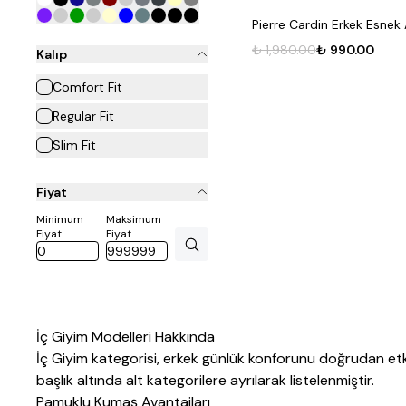
4XL
Pierre Cardin Erkek Esnek 
5XL
₺ 1,980.00
₺ 990.00
Kalıp
Comfort Fit
Regular Fit
Slim Fit
Fiyat
Minimum
Maksimum
Fiyat
Fiyat
İç Giyim Modelleri Hakkında
İç Giyim kategorisi,
erkek
günlük konforunu doğrudan etkil
başlık altında alt kategorilere ayrılarak listelenmiştir.
Pamuklu Kumaş Avantajları