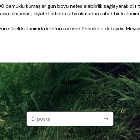
00 pamuklu kumaşlar gün boyu nefes alabilirlik sağlayarak cilt ta
kalın olmaması, kıyafet altında iz bırakmadan rahat bir kullanım 
 uzun süreli kullanımda konforu artıran önemli bir detaydır. M
a ihtiyaçlarınıza yönelik ürün grubuna doğrudan ulaşabilirsiniz.
Bülten
Bültenimize Abone Olun