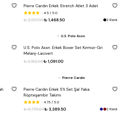
%
50
%
50
Pierre Cardin Erkek Stretch Atlet 3 Adet
4.5
/ 5.0
₺ 2,937.00
₺ 1,468.50
2
Renk
U.S. Polo Assn.
%
50
%
50
U.S. Polo Assn. Erkek Boxer Set Kırmızı-Gri
Melanj-Lacivert
₺ 2,182.00
₺ 1,091.00
Pierre Cardin
%
50
%
50
ah
Pierre Cardin Erkek 5'li Set Şal Yaka
Röpteşambır Takımı
4.75
/ 5.0
₺ 6,779.00
₺ 3,389.50
2
Renk