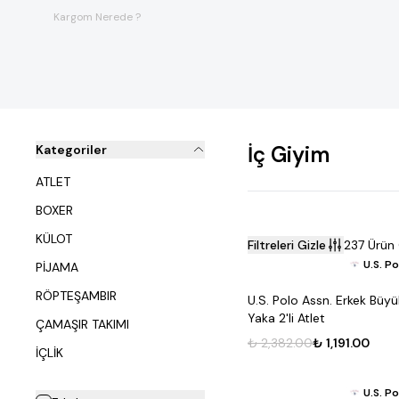
Kargom Nerede ?
İç Giyim
Kategoriler
ATLET
BOXER
KÜLOT
Filtreleri Gizle
237 Ürün 
U.S. P
PİJAMA
RÖPTEŞAMBIR
U.S. Polo Assn. Erkek Büy
Yaka 2'li Atlet
ÇAMAŞIR TAKIMI
₺ 2,382.00
₺ 1,191.00
İÇLİK
U.S. P