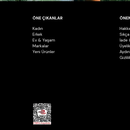
ÖNE ÇIKANLAR
ÖNEM
Kadın
Hakk
Erkek
Sıkça
Ev & Yaşam
İade 
Markalar
Üyeli
Yeni Ürünler
Aydın
Gizlil