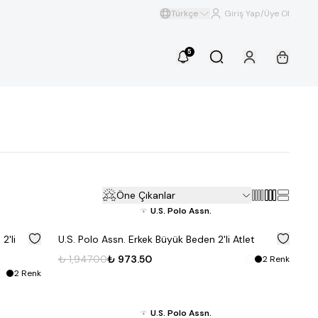
Türkçe
Giriş Yap/Üye Ol
5
Öne Çıkanlar
U.S. Polo Assn.
%
50
%
50
2'li
U.S. Polo Assn. Erkek Büyük Beden 2'li Atlet
₺ 1,947.00
₺ 973.50
2
Renk
2
Renk
U.S. Polo Assn.