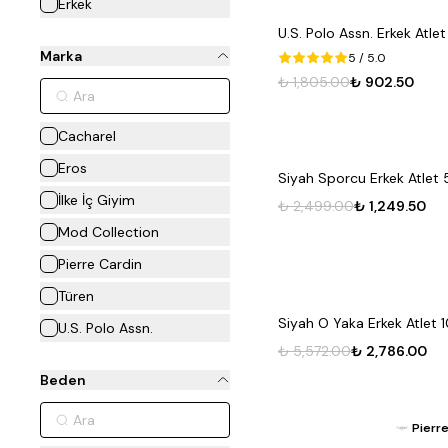
Erkek
U.S. Polo Assn. Erkek Atlet 
Marka
5
/ 5.0
₺ 1,805.00
₺ 902.50
Cacharel
Eros
Siyah Sporcu Erkek Atlet 
İlke İç Giyim
₺ 2,499.00
₺ 1,249.50
Mod Collection
Pierre Cardin
Türen
Siyah O Yaka Erkek Atlet 
U.S. Polo Assn.
₺ 5,572.00
₺ 2,786.00
Beden
Pierre