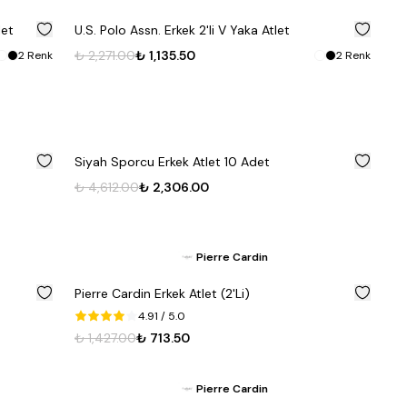
%
50
%
50
let
U.S. Polo Assn. Erkek 2'li V Yaka Atlet
₺ 2,271.00
₺ 1,135.50
2
Renk
2
Renk
%
50
%
50
Siyah Sporcu Erkek Atlet 10 Adet
₺ 4,612.00
₺ 2,306.00
Pierre Cardin
%
50
%
50
Pierre Cardin Erkek Atlet (2'Li)
4.91
/ 5.0
₺ 1,427.00
₺ 713.50
Pierre Cardin