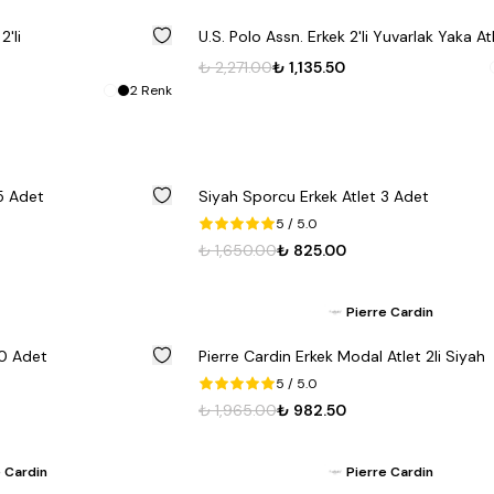
%
50
2'li
U.S. Polo Assn. Erkek 2'li Yuvarlak Yaka At
₺ 2,271.00
₺ 1,135.50
2
Renk
%
50
5 Adet
Siyah Sporcu Erkek Atlet 3 Adet
5
/ 5.0
₺ 1,650.00
₺ 825.00
Pierre Cardin
%
50
10 Adet
Pierre Cardin Erkek Modal Atlet 2li Siyah
5
/ 5.0
₺ 1,965.00
₺ 982.50
 Cardin
Pierre Cardin