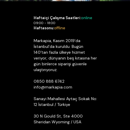
Haftaiçi Çalışma Saatleri:
online
09:00 - 18:00
Haftasonu:
offline
Markapia, Kasım 2019’da
İstanbul’da kuruldu. Bugün
140’tan fazla ülkeye hizmet
veriyor, dünyanın beş kıtasına her
gün binlerce siparişi güvenle
ulaştırıyoruz.
0850 888 6742
info@markapia.com
Sanayi Mahallesi Aytaç Sokak No:
12 İstanbul / Türkiye
30 N Gould St, Ste 4000
Sheridan Wyoming / USA