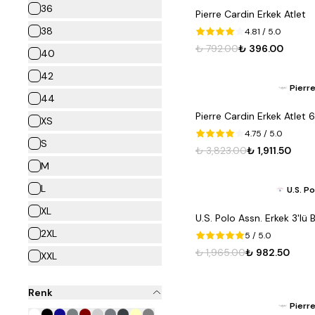
36
Pierre Cardin Erkek Atlet
38
4.81
/ 5.0
₺ 792.00
₺ 396.00
40
42
Pierre
44
Pierre Cardin Erkek Atlet 
XS
4.75
/ 5.0
S
₺ 3,823.00
₺ 1,911.50
M
L
U.S. P
XL
U.S. Polo Assn. Erkek 3'lü
2XL
5
/ 5.0
₺ 1,965.00
₺ 982.50
XXL
XXXL
Renk
3XL
Pierre