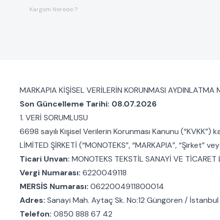
Kargom Nerede ?
MARKAPIA KİŞİSEL VERİLERİN KORUNMASI AYDINLATMA 
Son Güncelleme Tarihi: 08.07.2026
1. VERİ SORUMLUSU
6698 sayılı Kişisel Verilerin Korunması Kanunu (“KVKK”) 
LİMİTED ŞİRKETİ (“MONOTEKS”, “MARKAPIA”, “Şirket” veya 
Ticari Unvan:
MONOTEKS TEKSTİL SANAYİ VE TİCARET L
Vergi Numarası:
6220049118
MERSİS Numarası:
0622004911800014
Adres:
Sanayi Mah. Aytaç Sk. No:12 Güngören / İstanbul
Telefon:
0850 888 67 42