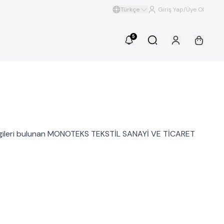
Türkçe
Giriş Yap/Üye Ol
5
da bilgileri bulunan MONOTEKS TEKSTİL SANAYİ VE TİCARET