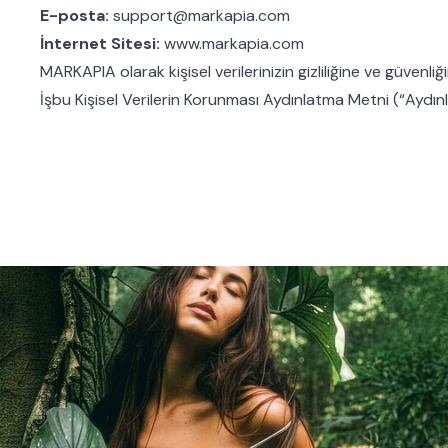
E-posta:
support@markapia.com
İnternet Sitesi:
www.markapia.com
MARKAPIA olarak kişisel verilerinizin gizliliğine ve güvenli
İşbu Kişisel Verilerin Korunması Aydınlatma Metni (“Aydı
hizmetlerin kullanılması kapsamında kişisel verilerinizin 
aktarılabileceği ve KVKK kapsamındaki haklarınız hakkında
2. KAPSAM
İşbu Aydınlatma Metni;
MARKAPIA üyelerini,
Üye olmadan alışveriş yapan misafir müşterileri,
İnternet sitesi ve mobil uygulama ziyaretçilerini,
Ürün teslim edilecek kişileri,
Müşteri hizmetleriyle iletişime geçen kişileri,
Ürün yorumu ve değerlendirme yapan kullanıcıları,
Kampanya ve ticari elektronik ileti izinleri kapsamında ileti
Tedarikçi, iş ortağı ve hizmet sağlayıcılar ile bunların çalışa