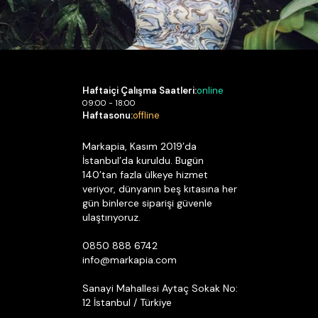
Haftaiçi Çalışma Saatleri:
online
09:00 - 18:00
Haftasonu:
offline
Markapia, Kasım 2019’da
İstanbul’da kuruldu. Bugün
 ilişkin kayıtlar.
140’tan fazla ülkeye hizmet
veriyor, dünyanın beş kıtasına her
gün binlerce siparişi güvenle
ye işlemleri, iade ve iptal bilgileri, fatura bilgileri ve
ulaştırıyoruz.
0850 888 6742
info@markapia.com
kili ödeme hizmeti sağlayıcıları ve ilgili finans kuruluşları
Sanayi Mahallesi Aytaç Sokak No:
12 İstanbul / Türkiye