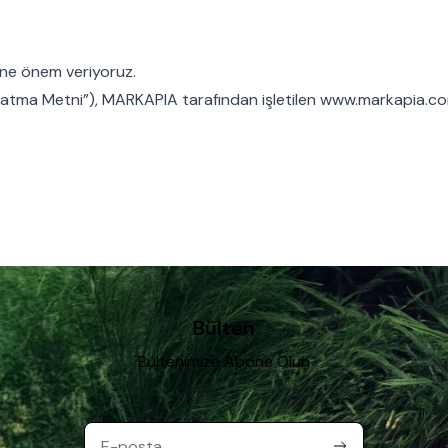
ğine önem veriyoruz.
nlatma Metni”), MARKAPIA tarafından işletilen
www.markapia.c
hangi amaçlarla, hangi yöntemlerle ve hangi hukuki sebeplere day
 bilgi vermek amacıyla hazırlanmıştır.
Bülten
Bültenimize Abone Olun
şim kurulan kişileri,
n ve yetkililerini