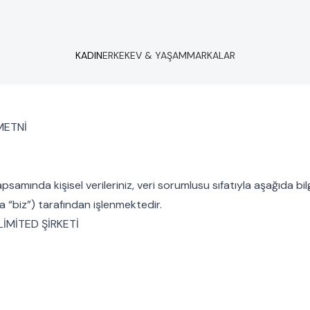
KADIN
ERKEK
EV & YAŞAM
MARKALAR
METNİ
kapsamında kişisel verileriniz, veri sorumlusu sıfatıyla aşağı
“biz”) tarafından işlenmektedir.
İMİTED ŞİRKETİ