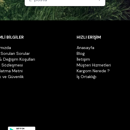
tlere bağlı olarak aşağıdaki kişisel verileriniz işlenebilir.
 olabilecek diğer kimlik bilgileri.
Lİ BİLGİLER
HIZLI ERİŞİM
ımızda
Anasayfa
resi ve diğer iletişim bilgileri.
 Sorulan Sorular
Blog
& Değişim Koşulları
İletişim
k Sözleşmesi
Müşteri Hizmetleri
rihi, hesap tercihleri, giriş ve oturum bilgileri ve üyelik işlemlerine
latma Metni
Kargom Nerede ?
ik ve Güvenlik
İş Ortaklığı
rcihleri, kullanılan kampanya ve kuponlar, hediye çeki ve cüzdan/baki
 iade ve ödeme işlem kayıtları.
a ilişkin süreçler, kullanılan ödeme yönteminin niteliğine göre yet