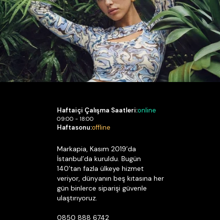
Haftaiçi Çalışma Saatleri:
online
09:00 - 18:00
Haftasonu:
offline
Markapia, Kasım 2019’da
İstanbul’da kuruldu. Bugün
140’tan fazla ülkeye hizmet
veriyor, dünyanın beş kıtasına her
gün binlerce siparişi güvenle
ulaştırıyoruz.
0850 888 6742