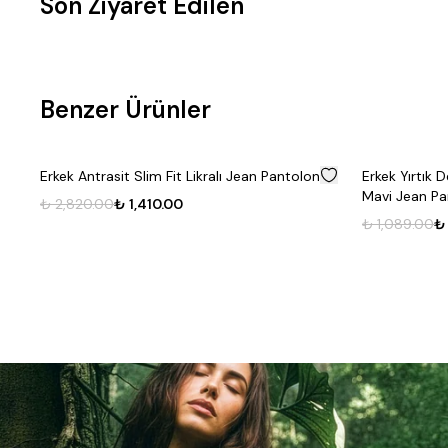
Son Ziyaret Edilen
Fırsat
Benzer Ürünler
Ürünü
%
50
Erkek Antrasit Slim Fit Likralı Jean Pantolon
Erkek Yırtık D
Mavi Jean Pa
₺ 2,820.00
₺ 1,410.00
₺ 1,089.00
₺