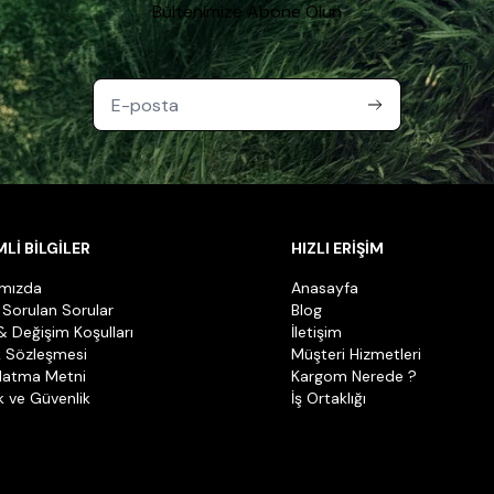
Bültenimize Abone Olun
Lİ BİLGİLER
HIZLI ERİŞİM
ımızda
Anasayfa
 Sorulan Sorular
Blog
& Değişim Koşulları
İletişim
k Sözleşmesi
Müşteri Hizmetleri
latma Metni
Kargom Nerede ?
ik ve Güvenlik
İş Ortaklığı