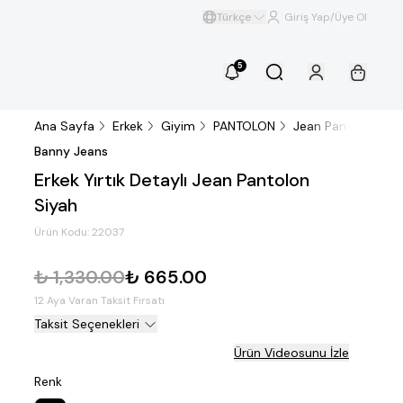
Türkçe
Giriş Yap/Üye Ol
5
Ana Sayfa
Erkek
Giyim
PANTOLON
Jean Pantolon
E
Banny Jeans
Erkek Yırtık Detaylı Jean Pantolon
Siyah
Ürün Kodu:
22037
₺ 1,330.00
₺ 665.00
12 Aya Varan Taksit Fırsatı
Taksit Seçenekleri
Ürün Videosunu İzle
Renk