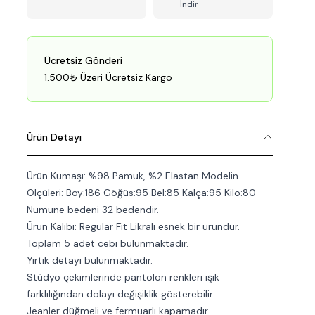
İndir
Ücretsiz Gönderi
1.500₺ Üzeri Ücretsiz Kargo
Ürün Detayı
Ürün Kumaşı: %98 Pamuk, %2 Elastan Modelin
Ölçüleri: Boy:186 Göğüs:95 Bel:85 Kalça:95 Kilo:80
Numune bedeni 32 bedendir.
Ürün Kalıbı: Regular Fit Likralı esnek bir üründür.
Toplam 5 adet cebi bulunmaktadır.
Yırtık detayı bulunmaktadır.
Stüdyo çekimlerinde pantolon renkleri ışık
farklılığından dolayı değişiklik gösterebilir.
Jeanler düğmeli ve fermuarlı kapamadır.