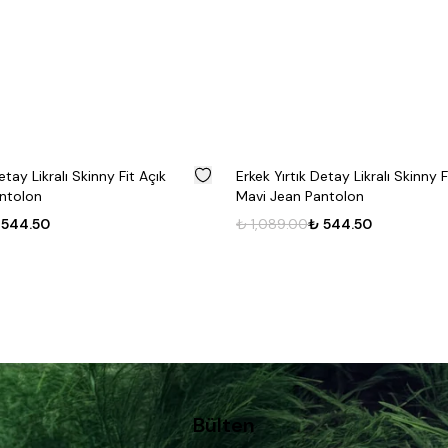
Fırsat
Ürünü
%
50
etay Likralı Skinny Fit Açık
Erkek Yırtık Detay Likralı Skinny 
ntolon
Mavi Jean Pantolon
 544.50
₺ 1,089.00
₺ 544.50
Bülten