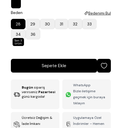
Beden
Bedenimi Bul
28
29
30
31
32
33
34
36
Son 3
ürün
Sepete Ekle
WhatsApp
Bugün
sipariş
Bizle iletişime
verirseniz
Pazartesi
günü kargoda!
geçmek için buraya
tıklayın
Ücretsiz Değişim &
Uygulamaya Özel
İade İmkanı
İndirimler – Hemen