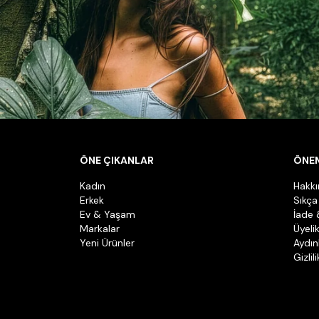
ÖNE ÇIKANLAR
ÖNEM
Kadın
Hakk
Erkek
Sıkça
Ev & Yaşam
İade 
Markalar
Üyeli
Yeni Ürünler
Aydın
Gizlil