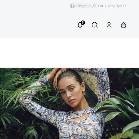
Türkçe
Giriş Yap/Üye Ol
5