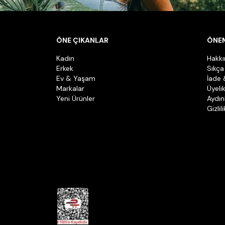
ÖNE ÇIKANLAR
ÖNEM
Kadın
Hakk
Erkek
Sıkça
Ev & Yaşam
İade 
Markalar
Üyeli
Yeni Ürünler
Aydın
Gizlil