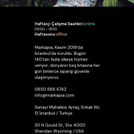
Haftaiçi Çalışma Saatleri:
online
09:00 - 18:00
Haftasonu:
offline
Markapia, Kasım 2019’da
İstanbul’da kuruldu. Bugün
140’tan fazla ülkeye hizmet
veriyor, dünyanın beş kıtasına her
gün binlerce siparişi güvenle
ulaştırıyoruz.
0850 888 6742
info@markapia.com
Sanayi Mahallesi Aytaç Sokak No:
12 İstanbul / Türkiye
30 N Gould St, Ste 4000
Sheridan Wyoming / USA