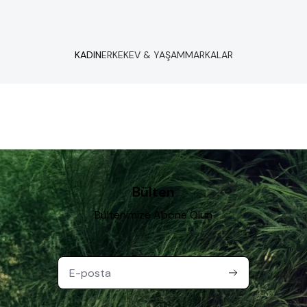
KADIN
ERKEK
EV & YAŞAM
MARKALAR
Bülten
Bültenimize Abone Olun