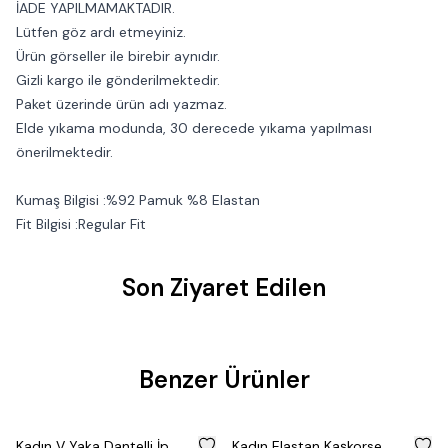
İADE YAPILMAMAKTADIR.
Lütfen göz ardı etmeyiniz.
Ürün görseller ile birebir aynıdır.
Gizli kargo ile gönderilmektedir.
Paket üzerinde ürün adı yazmaz.
Elde yıkama modunda, 30 derecede yıkama yapılması
önerilmektedir.
Kumaş Bilgisi :%92 Pamuk %8 Elastan
Fit Bilgisi :Regular Fit
Son Ziyaret Edilen
Benzer Ürünler
%
50
%
50
Kadın V Yaka Dantelli İp
Kadın Elastan Kaşkorse