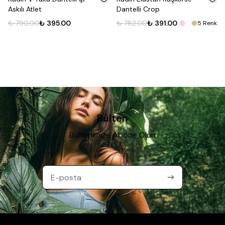
Askılı Atlet
Dantelli Crop
₺ 790.00
₺ 395.00
₺ 782.00
₺ 391.00
5
Renk
Bülten
Bültenimize Abone Olun