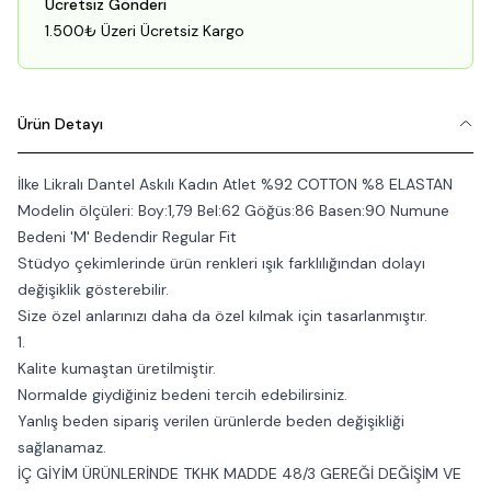
Ücretsiz Gönderi
1.500₺ Üzeri Ücretsiz Kargo
Ürün Detayı
İlke Likralı Dantel Askılı Kadın Atlet %92 COTTON %8 ELASTAN
Modelin ölçüleri: Boy:1,79 Bel:62 Göğüs:86 Basen:90 Numune
Bedeni 'M' Bedendir Regular Fit
Stüdyo çekimlerinde ürün renkleri ışık farklılığından dolayı
değişiklik gösterebilir.
Size özel anlarınızı daha da özel kılmak için tasarlanmıştır.
1.
Kalite kumaştan üretilmiştir.
Normalde giydiğiniz bedeni tercih edebilirsiniz.
Yanlış beden sipariş verilen ürünlerde beden değişikliği
sağlanamaz.
İÇ GİYİM ÜRÜNLERİNDE TKHK MADDE 48/3 GEREĞİ DEĞİŞİM VE