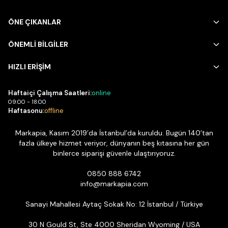
ÖNE ÇIKANLAR
ÖNEMLİ BİLGİLER
HIZLI ERİŞİM
Haftaiçi Çalışma Saatleri:
online
09:00 - 18:00
Haftasonu:
offline
Markapia, Kasım 2019’da İstanbul’da kuruldu. Bugün 140’tan
fazla ülkeye hizmet veriyor, dünyanın beş kıtasına her gün
binlerce siparişi güvenle ulaştırıyoruz.
0850 888 6742
info@markapia.com
Sanayi Mahallesi Aytaç Sokak No: 12 İstanbul / Türkiye
30 N Gould St, Ste 4000 Sheridan Wyoming / USA