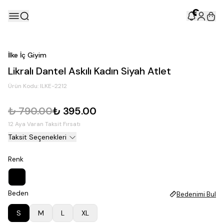
5
İlke İç Giyim
Likralı Dantel Askılı Kadın Siyah Atlet
Ürün Kodu:
ILKE-2212
₺ 790.00
₺ 395.00
12 Aya Varan Taksit Fırsatı
Taksit Seçenekleri
Renk
Beden
Bedenimi Bul
S
M
L
XL