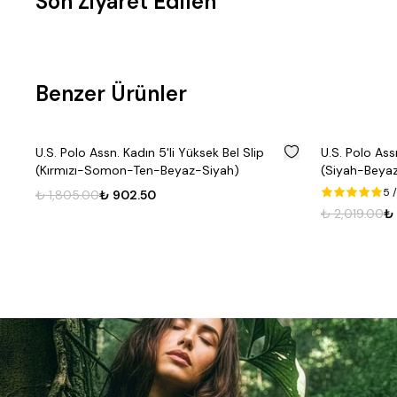
Son Ziyaret Edilen
Benzer Ürünler
%
50
U.S. Polo Assn. Kadın 5'li Yüksek Bel Slip
U.S. Polo Ass
(Kırmızı-Somon-Ten-Beyaz-Siyah)
(Siyah-Beya
5
/
₺ 1,805.00
₺ 902.50
enk
₺ 2,019.00
₺ 