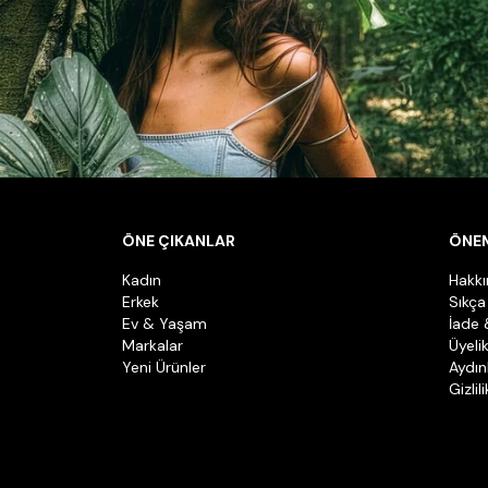
ÖNE ÇIKANLAR
ÖNEM
Kadın
Hakk
Erkek
Sıkça
Ev & Yaşam
İade 
Markalar
Üyeli
Yeni Ürünler
Aydın
Gizlil