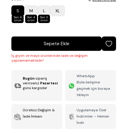
S
M
L
XL
Son 4
Son 4
Son 3
ürün
ürün
ürün
Sepete Ekle
İç giyim ve mayo ürünlerinde iade ve değişim
yapılamamaktadır!
WhatsApp
Bugün
sipariş
Bizle iletişime
verirseniz
Pazartesi
günü kargoda!
geçmek için buraya
tıklayın
Ücretsiz Değişim &
Uygulamaya Özel
İade İmkanı
İndirimler – Hemen
İndir