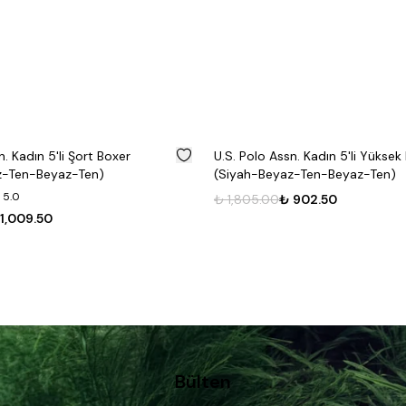
%
50
n. Kadın 5'li Şort Boxer
U.S. Polo Assn. Kadın 5'li Yüksek 
z-Ten-Beyaz-Ten)
(Siyah-Beyaz-Ten-Beyaz-Ten)
 5.0
₺ 1,805.00
₺ 902.50
1,009.50
Bülten