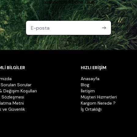
Bültenimize Abone Olun
Lİ BİLGİLER
HIZLI ERİŞİM
ımızda
Anasayfa
 Sorulan Sorular
Blog
& Değişim Koşulları
İletişim
k Sözleşmesi
Müşteri Hizmetleri
latma Metni
Kargom Nerede ?
ik ve Güvenlik
İş Ortaklığı