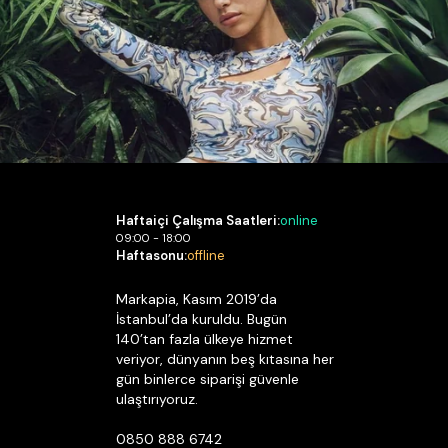
Haftaiçi Çalışma Saatleri:
online
09:00 - 18:00
Haftasonu:
offline
Markapia, Kasım 2019’da
İstanbul’da kuruldu. Bugün
140’tan fazla ülkeye hizmet
veriyor, dünyanın beş kıtasına her
gün binlerce siparişi güvenle
ulaştırıyoruz.
0850 888 6742