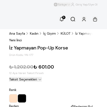
Türkçe
Giriş Yap/Üye Ol
5
Ana Sayfa
Kadın
İç Giyim
KÜLOT
İz Yapmayan Pop-U
Yeni İnci
İz Yapmayan Pop-Up Korse
Ürün Kodu:
YN-177
₺ 1,202.00
₺ 601.00
12 Aya Varan Taksit Fırsatı
Taksit Seçenekleri
Renk
Beden
Bedenimi Bul