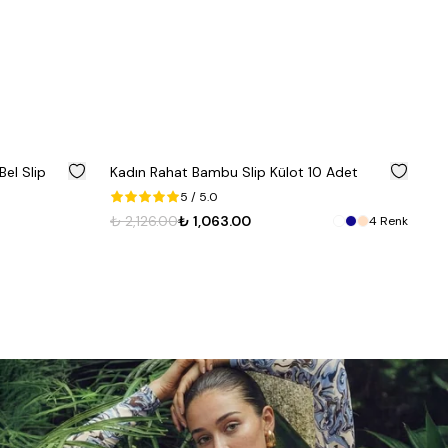
%
50
%
50
Bel Slip
Kadın Rahat Bambu Slip Külot 10 Adet
U.
(S
5
/ 5.0
₺ 
₺ 2,126.00
₺ 1,063.00
4
Renk