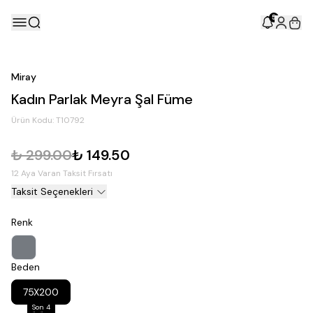
5
Miray
Kadın Parlak Meyra Şal Füme
Ürün Kodu:
T10792
₺ 299.00
₺ 149.50
12 Aya Varan Taksit Fırsatı
Taksit Seçenekleri
Renk
Beden
75X200
Son 4