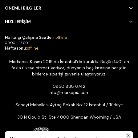
ÖNEMLİ BİLGİLER
HIZLI ERİŞİM
Haftaiçi Çalışma Saatleri:
offline
09:00 - 18:00
Haftasonu:
offline
Markapia, Kasım 2019’da İstanbul’da kuruldu. Bugün 140’tan
fazla ülkeye hizmet veriyor, dünyanın beş kıtasına her gün
binlerce siparişi güvenle ulaştırıyoruz.
0850 888 6742
info@markapia.com
Sanayi Mahallesi Aytaç Sokak No: 12 İstanbul / Türkiye
30 N Gould St, Ste 4000 Sheridan Wyoming / USA