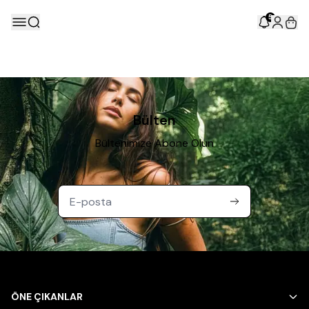
5
Bülten
Bültenimize Abone Olun
ÖNE ÇIKANLAR