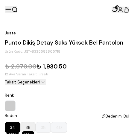
5
Juste
Punto Dikiş Detay Saks Yüksek Bel Pantolon
Ürün Kodu:
JST-8335583805718
₺ 2,970.00
₺ 1,930.50
12 Aya Varan Taksit Fırsatı
Taksit Seçenekleri
Renk
Beden
Bedenimi Bul
34
36
38
40
Son 1
Son 1