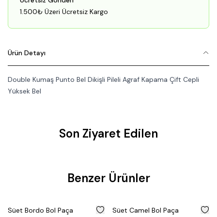
Ücretsiz Gönderi
1.500₺ Üzeri Ücretsiz Kargo
Ürün Detayı
Double Kumaş Punto Bel Dikişli Pileli Agraf Kapama Çift Cepli
Yüksek Bel
Son Ziyaret Edilen
Fırsat
Benzer Ürünler
Ürünü
%
35
%
35
Süet Bordo Bol Paça
Süet Camel Bol Paça