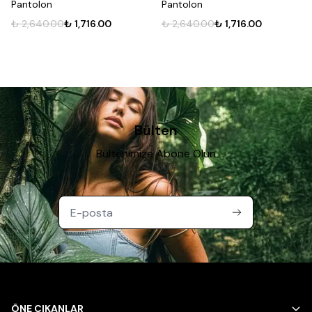
Pantolon
Pantolon
₺ 2,640.00
₺ 1,716.00
₺ 2,640.00
₺ 1,716.00
Bülten
Bültenimize Abone Olun
ÖNE ÇIKANLAR