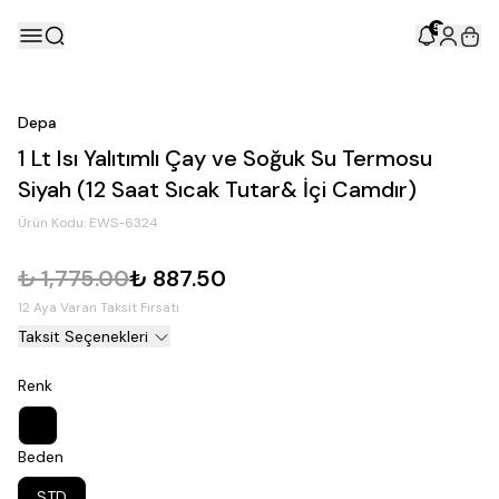
5
Depa
1 Lt Isı Yalıtımlı Çay ve Soğuk Su Termosu
Siyah (12 Saat Sıcak Tutar& İçi Camdır)
Ürün Kodu:
EWS-6324
₺ 1,775.00
₺ 887.50
12 Aya Varan Taksit Fırsatı
Taksit Seçenekleri
Renk
Beden
STD