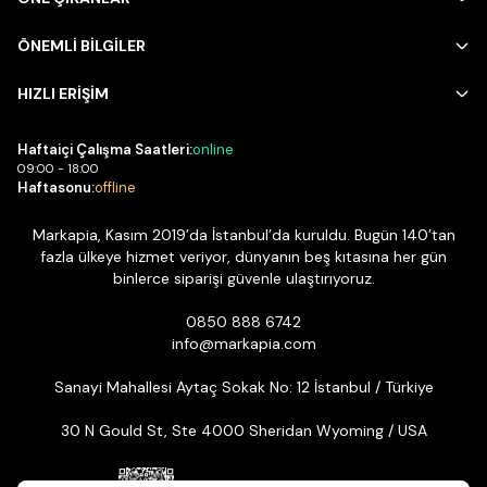
ÖNEMLİ BİLGİLER
HIZLI ERİŞİM
Haftaiçi Çalışma Saatleri:
online
09:00 - 18:00
Haftasonu:
offline
Markapia, Kasım 2019’da İstanbul’da kuruldu. Bugün 140’tan
fazla ülkeye hizmet veriyor, dünyanın beş kıtasına her gün
binlerce siparişi güvenle ulaştırıyoruz.
0850 888 6742
info@markapia.com
Sanayi Mahallesi Aytaç Sokak No: 12 İstanbul / Türkiye
30 N Gould St, Ste 4000 Sheridan Wyoming / USA