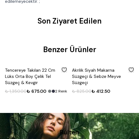
edilemeyecektir. ;
Son Ziyaret Edilen
Benzer Ürünler
%
50
%
50
Tencereye Takılan 22 Cm
Akrilik Siyah Makarna
Lüks Orta Boy Çelik Tel
Süzgeçi & Sebze Meyve
Süzgeç & Kevgir
Süzgeçi
₺ 1,350.00
₺ 675.00
₺ 825.00
₺ 412.50
2
Renk
Bülten