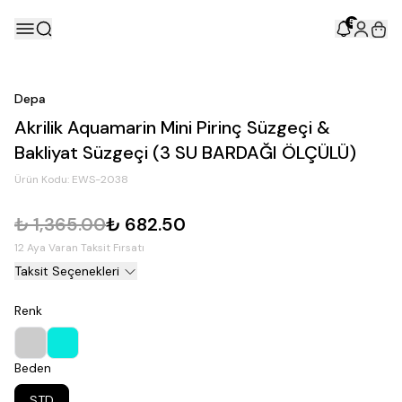
5
Depa
Akrilik Aquamarin Mini Pirinç Süzgeçi &
Bakliyat Süzgeçi (3 SU BARDAĞI ÖLÇÜLÜ)
Ürün Kodu:
EWS-2038
₺ 1,365.00
₺ 682.50
12 Aya Varan Taksit Fırsatı
Taksit Seçenekleri
Renk
Beden
STD