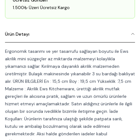
Ücretsiz Gönderi
1.500₺ Üzeri Ücretsiz Kargo
Ürün Detayı
Ergonomik tasarımı ve yer tasarrufu sağlayan boyutu ile Ews
akrilik mini süzgeçler az miktarda malzemeyi kolaylıkla
yıkamanızı sağlar. Kırılmaya dayanıklı akrilik malzemeden
üretilmiştir. Bulaşık makinesinde yıkanabilir 3 su bardağı bakliyat
alır. ÜRÜN BİLGİLERİ En : 15,5 cm Boy : 19,5 cm Yükseklik :7,5 cm
Malzeme : Akrilik Ews Kitchenware, ürettiği akrilik mutfak
gereçleri ile alıcısına pratik, sağlam ve uzun ömürlü ürünlerle
hizmet etmeyi amaçlamaktadır. Satın aldığınız ürünlerle ile ilgili
oluşan bir sorunda ivedilikle bizimle iletişime geçin. İade
Koşulları: Ürünlerin tarafınıza ulaştığı şekilde patpata sarılı,
kutulu ve ambalajı bozulmamış olarak iade edilmesi
gerekmektedir. Aksi halde gönderilen iadeler kabul