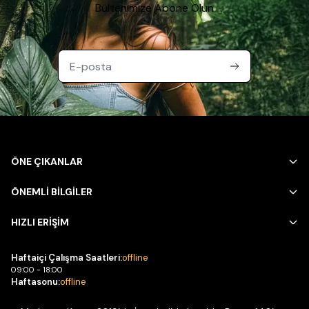
Bültenimize Abone Olun
ÖNE ÇIKANLAR
ÖNEMLİ BİLGİLER
HIZLI ERİŞİM
Haftaiçi Çalışma Saatleri:
offline
09:00 - 18:00
Haftasonu:
offline