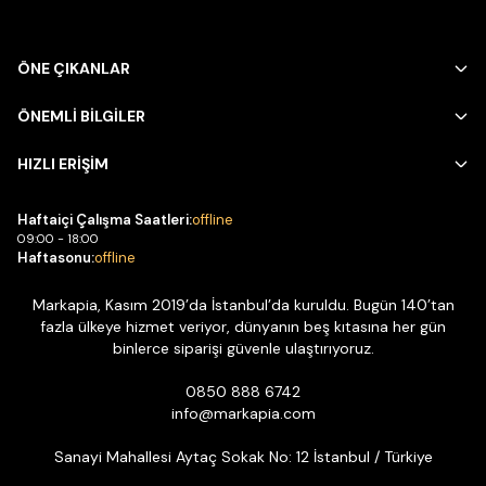
ÖNE ÇIKANLAR
ÖNEMLİ BİLGİLER
HIZLI ERİŞİM
Haftaiçi Çalışma Saatleri:
offline
09:00 - 18:00
Haftasonu:
offline
Markapia, Kasım 2019’da İstanbul’da kuruldu. Bugün 140’tan
fazla ülkeye hizmet veriyor, dünyanın beş kıtasına her gün
binlerce siparişi güvenle ulaştırıyoruz.
0850 888 6742
info@markapia.com
Sanayi Mahallesi Aytaç Sokak No: 12 İstanbul / Türkiye