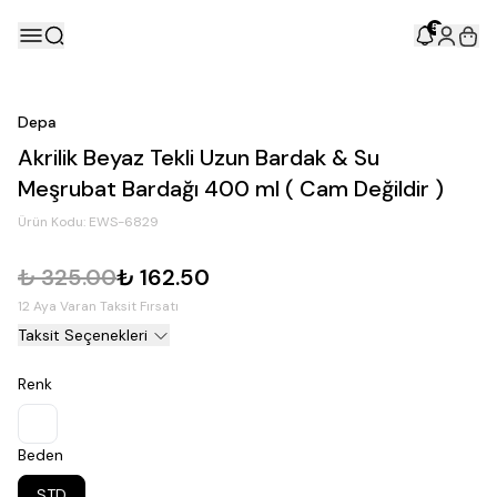
5
Depa
Akrilik Beyaz Tekli Uzun Bardak & Su
Meşrubat Bardağı 400 ml ( Cam Değildir )
Ürün Kodu:
EWS-6829
₺ 325.00
₺ 162.50
12 Aya Varan Taksit Fırsatı
Taksit Seçenekleri
Renk
Beden
STD