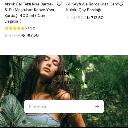
%
50
%
50
Akrilik Bal Tekli Kısa Bardak
6lı Keyfi Ala Borosilikat Cam
& Su Meşrubat Kahve Yanı
Kulplu Çay Bardağı
Bardağı 400 ml ( Cam
₺ 1,425.00
₺ 712.50
Değildir )
5
/ 5.0
₺ 375.00
₺ 187.50
Bülten
Bültenimize Abone Olun