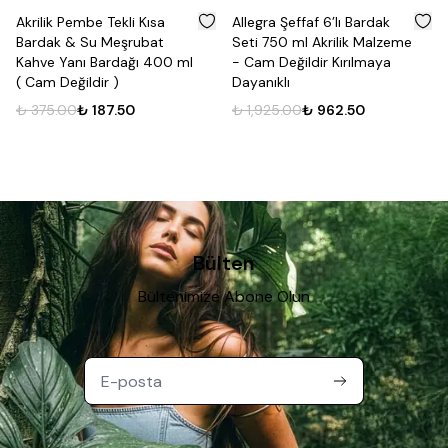
%
50
%
50
Akrilik Pembe Tekli Kısa
Allegra Şeffaf 6’lı Bardak
Bardak & Su Meşrubat
Seti 750 ml Akrilik Malzeme
Kahve Yanı Bardağı 400 ml
- Cam Değildir Kırılmaya
( Cam Değildir )
Dayanıklı
₺ 375.00
₺ 187.50
₺ 1,925.00
₺ 962.50
Bülten
Bültenimize Abone Olun