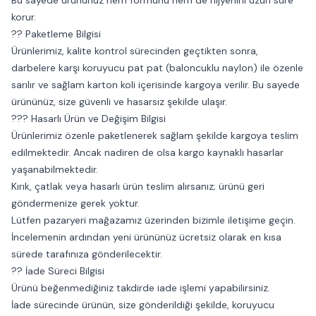
Bu sayede ürününüz hem formunu hem de hijyenini uzun süre
korur.
?? Paketleme Bilgisi
Ürünlerimiz, kalite kontrol sürecinden geçtikten sonra,
darbelere karşı koruyucu pat pat (baloncuklu naylon) ile özenle
sarılır ve sağlam karton koli içerisinde kargoya verilir. Bu sayede
ürününüz, size güvenli ve hasarsız şekilde ulaşır.
??? Hasarlı Ürün ve Değişim Bilgisi
Ürünlerimiz özenle paketlenerek sağlam şekilde kargoya teslim
edilmektedir. Ancak nadiren de olsa kargo kaynaklı hasarlar
yaşanabilmektedir.
Kırık, çatlak veya hasarlı ürün teslim alırsanız; ürünü geri
göndermenize gerek yoktur.
Lütfen pazaryeri mağazamız üzerinden bizimle iletişime geçin.
İncelemenin ardından yeni ürününüz ücretsiz olarak en kısa
sürede tarafınıza gönderilecektir.
?? İade Süreci Bilgisi
Ürünü beğenmediğiniz takdirde iade işlemi yapabilirsiniz.
İade sürecinde ürünün, size gönderildiği şekilde, koruyucu