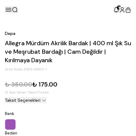
5
Depa
Allegra Mürdüm Akrilik Bardak | 400 ml Şık Su
ve Meşrubat Bardağı | Cam Değildir |
Kırılmaya Dayanık
Ürün Kodu:
EWS-6865-1
₺ 350.00
₺ 175.00
12 Aya Varan Taksit Fırsatı
Taksit Seçenekleri
Renk
Beden