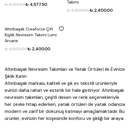
Takımı
₺ 9,155.00
₺ 4,577.50
₺ 4,800.00
₺ 2,400.00
%
50
Altınbaşak Creaforce Çift
Kişilik Nevresim Takımı Lumi
Arcane
₺ 4,800.00
₺ 2,400.00
Altınbaşak Nevresim Takımları ve Yatak Örtüleri ile Evinize
Şıklık Katın
Altınbaşak markası, kaliteli ve şık ev tekstili ürünleriyle
evinizi daha rahat ve estetik bir hale getiriyor. Altınbaşak
nevresim takımları, çeşitli desen ve renk seçenekleriyle
her zevke hitap ederken, yatak örtüleri de yatak odanıza
modern ve zarif bir dokunuş katmayı amaçlamaktadır. Bu
ürünler, evinizin her köşesinde konforu ve şıklığı bir araya
getiriyor.