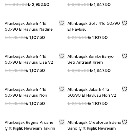
₺ 5,905.00
₺ 2,952.50
₺ 3,695.00
₺ 1,847.50
%
50
%
50
Altınbaşak Jakarlı 4´lü
Altınbaşak Soft 4´lü 50x90
50x90 El Havlusu Nadine
El Havlusu
₺ 2,215.00
₺ 1,107.50
₺ 2,215.00
₺ 1,107.50
%
50
%
50
Altınbaşak Jakarlı 4´lü
Altınbaşak Bambi Banyo
50x90 El Havlusu Lisa V2
Seti Antrasit Krem
₺ 2,215.00
₺ 1,107.50
₺ 3,695.00
₺ 1,847.50
%
50
%
50
Altınbaşak Jakarlı 4´lü
Altınbaşak Jakarlı 4´lü
50x90 El Havlusu Nori
50x90 El Havlusu Nori V2
₺ 2,215.00
₺ 1,107.50
₺ 2,215.00
₺ 1,107.50
%
50
%
50
Altınbaşak Regina Arcane
Altınbaşak Creaforce Edena
Çift Kişilik Nevresim Takımı
Sand Çift Kişilik Nevresim