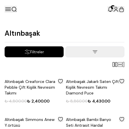
5
Altınbaşak
Filtreler
%
50
%
50
Altınbaşak Creaforce Clara
Altınbaşak Jakarlı Saten Çift
Pebble Çift Kişilik Nevresim
Kişilik Nevresim Takımı
Takımı
Dıamond Puce
₺ 4,800.00
₺ 2,400.00
₺ 8,860.00
₺ 4,430.00
%
50
%
50
Altınbaşak Simmons Anew
Altınbaşak Bambi Banyo
Y.örtüsü
Seti Antrasit Hardal