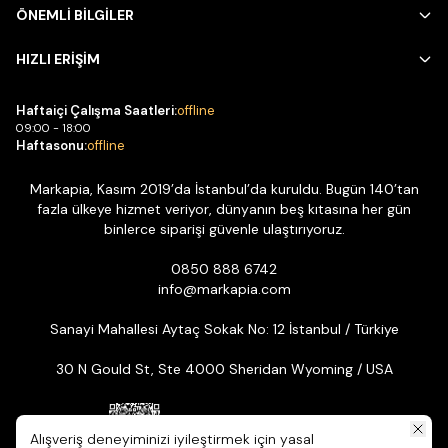
ÖNEMLİ BİLGİLER
HIZLI ERİŞİM
Haftaiçi Çalışma Saatleri:
offline
09:00 - 18:00
Haftasonu:
offline
Markapia, Kasım 2019’da İstanbul’da kuruldu. Bugün 140’tan
fazla ülkeye hizmet veriyor, dünyanın beş kıtasına her gün
binlerce siparişi güvenle ulaştırıyoruz.
0850 888 6742
info@markapia.com
Sanayi Mahallesi Aytaç Sokak No: 12 İstanbul / Türkiye
30 N Gould St, Ste 4000 Sheridan Wyoming / USA
Alışveriş deneyiminizi iyileştirmek için yasal