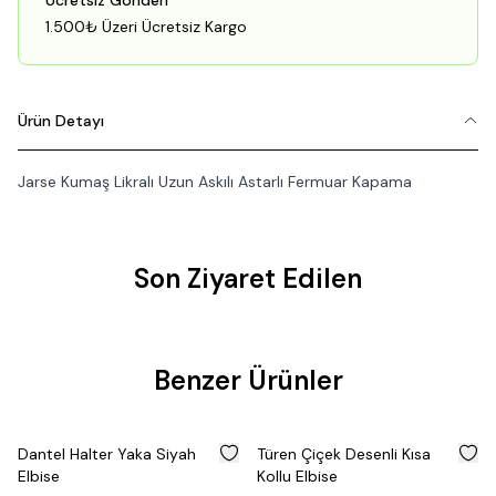
Ücretsiz Gönderi
1.500₺ Üzeri Ücretsiz Kargo
Ürün Detayı
Jarse Kumaş Likralı Uzun Askılı Astarlı Fermuar Kapama
Son Ziyaret Edilen
Fırsat
Benzer Ürünler
Ürünü
%
35
%
50
Dantel Halter Yaka Siyah
Türen Çiçek Desenli Kısa
Elbise
Kollu Elbise