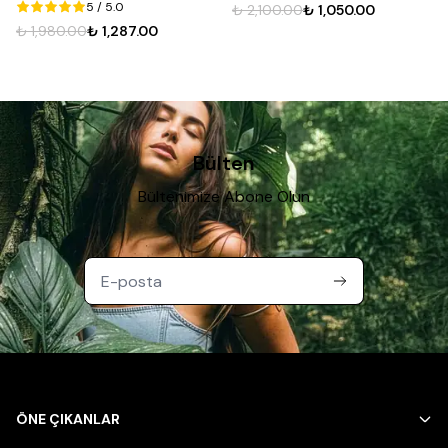
5
/ 5.0
₺ 2,100.00
₺ 1,050.00
₺ 1,980.00
₺ 1,287.00
Bülten
Bültenimize Abone Olun
ÖNE ÇIKANLAR