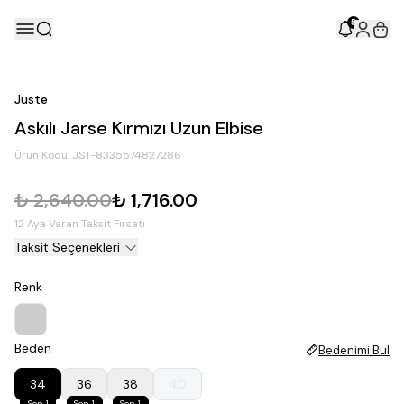
5
Juste
Askılı Jarse Kırmızı Uzun Elbise
Ürün Kodu:
JST-8335574827286
₺ 2,640.00
₺ 1,716.00
12 Aya Varan Taksit Fırsatı
Taksit Seçenekleri
Renk
Beden
Bedenimi Bul
34
36
38
40
Son 1
Son 1
Son 1