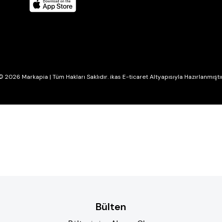
© 2026 Markapia | Tüm Hakları Saklıdır. ikas E-ticaret Altyapısıyla Hazırlanmıştır
Bülten