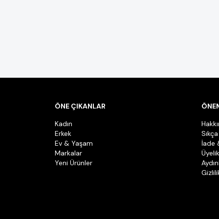
ÖNE ÇIKANLAR
ÖNEM
Kadın
Hakk
Erkek
Sıkça
Ev & Yaşam
İade 
Markalar
Üyeli
Yeni Ürünler
Aydın
Gizlil