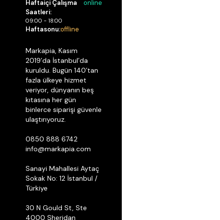
Haftaiçi Çalışma
online
Saatleri:
09:00 - 18:00
Haftasonu:
offline
Markapia, Kasım
2019’da İstanbul’da
kuruldu. Bugün 140’tan
fazla ülkeye hizmet
veriyor, dünyanın beş
kıtasına her gün
binlerce siparişi güvenle
ulaştırıyoruz.
0850 888 6742
info@markapia.com
Sanayi Mahallesi Aytaç
Sokak No: 12 İstanbul /
Türkiye
30 N Gould St, Ste
4000 Sheridan