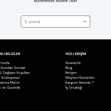
Bültenimize Abone Olun
Lİ BİLGİLER
HIZLI ERİŞİM
ımızda
Anasayfa
 Sorulan Sorular
Blog
& Değişim Koşulları
İletişim
k Sözleşmesi
Müşteri Hizmetleri
latma Metni
Kargom Nerede ?
ik ve Güvenlik
İş Ortaklığı