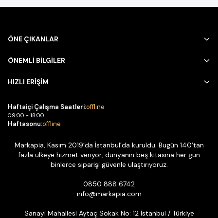
ÖNE ÇIKANLAR
ÖNEMLİ BİLGİLER
HIZLI ERİŞİM
Haftaiçi Çalışma Saatleri:
offline
09:00 - 18:00
Haftasonu:
offline
Markapia, Kasım 2019’da İstanbul’da kuruldu. Bugün 140’tan
fazla ülkeye hizmet veriyor, dünyanın beş kıtasına her gün
binlerce siparişi güvenle ulaştırıyoruz.
0850 888 6742
info@markapia.com
Sanayi Mahallesi Aytaç Sokak No: 12 İstanbul / Türkiye