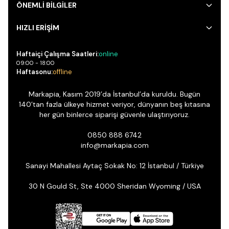
ÖNEMLİ BİLGİLER
HIZLI ERİŞİM
Haftaiçi Çalışma Saatleri:
online
09:00 - 18:00
Haftasonu:
offline
Markapia, Kasım 2019’da İstanbul’da kuruldu. Bugün
140’tan fazla ülkeye hizmet veriyor, dünyanın beş kıtasına
her gün binlerce siparişi güvenle ulaştırıyoruz.
0850 888 6742
info@markapia.com
Sanayi Mahallesi Aytaç Sokak No: 12 İstanbul / Türkiye
30 N Gould St, Ste 4000 Sheridan Wyoming / USA