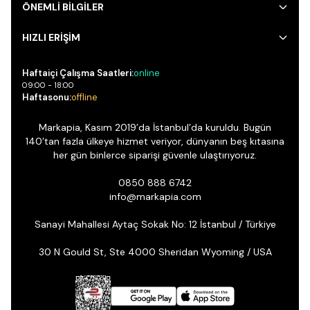
ÖNEMLİ BİLGİLER
HIZLI ERİŞİM
Haftaiçi Çalışma Saatleri:
online
09:00 - 18:00
Haftasonu:
offline
Markapia, Kasım 2019’da İstanbul’da kuruldu. Bugün
140’tan fazla ülkeye hizmet veriyor, dünyanın beş kıtasına
her gün binlerce siparişi güvenle ulaştırıyoruz.
0850 888 6742
info@markapia.com
Sanayi Mahallesi Aytaç Sokak No: 12 İstanbul / Türkiye
30 N Gould St, Ste 4000 Sheridan Wyoming / USA