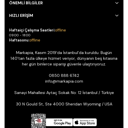
ÖNEMLİ BİLGİLER
HIZLI ERİŞİM
Haftaiçi Çalışma Saatleri:
offline
09:00 - 18:00
Haftasonu:
offline
Markapia, Kasım 2019’da İstanbul’da kuruldu. Bugün
140’tan fazla ülkeye hizmet veriyor, dünyanın beş kıtasına
her gün binlerce siparişi güvenle ulaştırıyoruz.
0850 888 6742
info@markapia.com
Sanayi Mahallesi Aytaç Sokak No: 12 İstanbul / Türkiye
30 N Gould St, Ste 4000 Sheridan Wyoming / USA