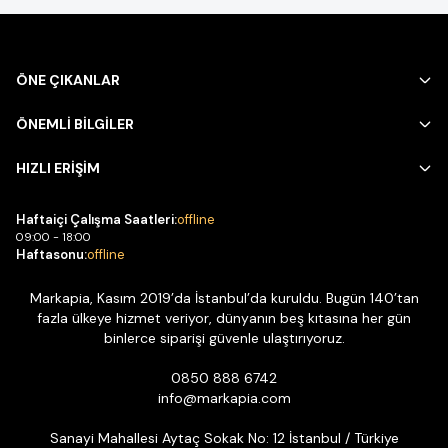
ÖNE ÇIKANLAR
ÖNEMLİ BİLGİLER
HIZLI ERİŞİM
Haftaiçi Çalışma Saatleri:
offline
09:00 - 18:00
Haftasonu:
offline
Markapia, Kasım 2019’da İstanbul’da kuruldu. Bugün 140’tan
fazla ülkeye hizmet veriyor, dünyanın beş kıtasına her gün
binlerce siparişi güvenle ulaştırıyoruz.
0850 888 6742
info@markapia.com
Sanayi Mahallesi Aytaç Sokak No: 12 İstanbul / Türkiye