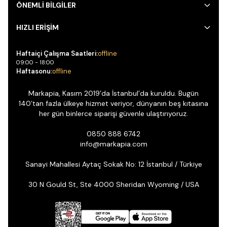
ÖNEMLİ BİLGİLER
HIZLI ERİŞİM
Haftaiçi Çalışma Saatleri:
offline
09:00 - 18:00
Haftasonu:
offline
Markapia, Kasım 2019’da İstanbul’da kuruldu. Bugün
140’tan fazla ülkeye hizmet veriyor, dünyanın beş kıtasına
her gün binlerce siparişi güvenle ulaştırıyoruz.
0850 888 6742
info@markapia.com
Sanayi Mahallesi Aytaç Sokak No: 12 İstanbul / Türkiye
30 N Gould St, Ste 4000 Sheridan Wyoming / USA