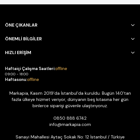
ÖNE ÇIKANLAR
ÖNEMLİ BİLGİLER
HIZLI ERİŞİM
Haftaiçi Çalışma Saatleri:
offline
09:00 - 18:00
Haftasonu:
offline
Markapia, Kasım 2019’da İstanbul’da kuruldu. Bugün 140’tan
fazla ülkeye hizmet veriyor, dünyanın beş kıtasına her gün
binlerce siparişi güvenle ulaştırıyoruz.
0850 888 6742
info@markapia.com
Sanayi Mahallesi Aytaç Sokak No: 12 İstanbul / Türkiye